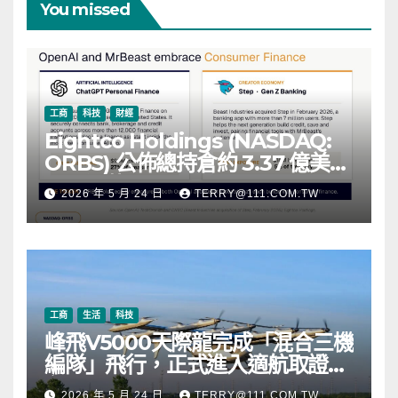
You missed
工商
科技
財經
Eightco Holdings (NASDAQ:
ORBS) 公佈總持倉約 3.37 億美
元，涵蓋 OpenAI、Beast
2026 年 5 月 24 日
TERRY@111.COM.TW
Industries、超過 11,000 枚以太
幣 (ETH) 及逾 2.83 億枚 WLD 代
幣
工商
生活
科技
峰飛V5000天際龍完成「混合三機
編隊」飛行，正式進入適航取證階
段
2026 年 5 月 24 日
TERRY@111.COM.TW