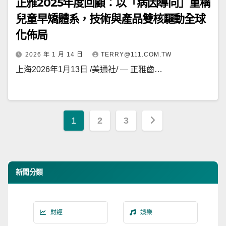
正雅2025年度回顧：以「病因導向」重構
兒童早矯體系，技術與產品雙核驅動全球
化佈局
2026 年 1 月 14 日
TERRY@111.COM.TW
上海2026年1月13日 /美通社/ — 正雅齒…
文
1
2
3
章
分
新聞分類
頁
財經
娛樂