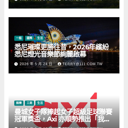
一般
國際
生活
悉尼璀璨更勝往昔，2026年繽紛
悉尼燈光音樂節絢麗啟幕
2026 年 5 月 24 日
TERRY@111.COM.TW
娛樂
工商
生活
曼城女子隊捧起女子超級足球聯賽
冠軍獎盃，Axi 亦順勢推出「我的
根源」宣傳活動