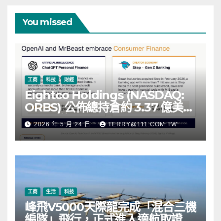
You missed
工商
科技
財經
Eightco Holdings (NASDAQ:
ORBS) 公佈總持倉約 3.37 億美
元，涵蓋 OpenAI、Beast
2026 年 5 月 24 日
TERRY@111.COM.TW
Industries、超過 11,000 枚以太
幣 (ETH) 及逾 2.83 億枚 WLD 代
幣
工商
生活
科技
峰飛V5000天際龍完成「混合三機
編隊」飛行，正式進入適航取證階