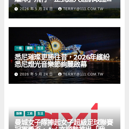
段
2026 年 5 月 24 日
TERRY@111.COM.TW
一般
國際
生活
悉尼璀璨更勝往昔，2026年繽紛
悉尼燈光音樂節絢麗啟幕
2026 年 5 月 24 日
TERRY@111.COM.TW
娛樂
工商
生活
曼城女子隊捧起女子超級足球聯賽