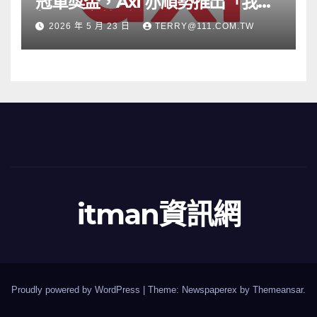
冠軍獎盃，Axi 亦順勢推出「我的
根源」宣傳活動
2026 年 5 月 23 日
TERRY@111.COM.TW
itman資訊網
Proudly powered by WordPress
|
Theme: Newspaperex by
Themeansar
.