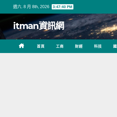
Skip
週六. 8 月 8th, 2026
3:47:40 PM
to
content
itman資訊網
首頁
工商
財經
科技
國