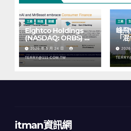
工商
科技
財經
工商
Eightco Holdings
峰飛
(NASDAQ: ORBS) 公
「混
佈總持倉約 3.37 億美
行，
2026 年 5 月 24 日
2026
元，涵蓋 OpenAI、
階段
Beast Industries、超
TERRY@111.COM.TW
TERRY
過 11,000 枚以太幣
(ETH) 及逾 2.83 億枚
WLD 代幣
itman資訊網