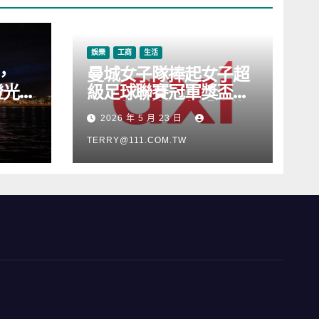
娛樂
工商
生活
，
曼城女子隊捧起女子超
燈光音
級足球聯賽冠軍獎盃，
Axi 亦順勢推出「我的
2026 年 5 月 23 日
根源」宣傳活動
TERRY@111.COM.TW