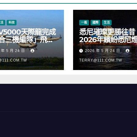
生活
科技
一般
國際
生活
V5000天際龍完成
悉尼璀璨更勝往昔
合三機編隊」飛
2026年繽紛悉尼
正式進入適航取證
樂節絢麗啟幕
 年 5 月 24 日
2026 年 5 月 24 日
@111.COM.TW
TERRY@111.COM.TW