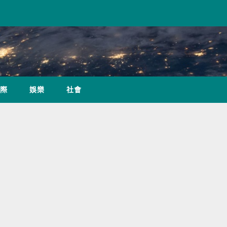
際
娛樂
社會