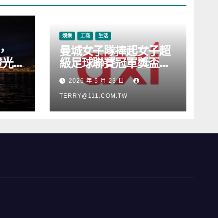
娛樂
工商
生活
，
曼城女子隊捧起女子超
燈光音
級足球聯賽冠軍獎盃，
Axi 亦順勢推出「我的
2026 年 5 月 23 日
根源」宣傳活動
TERRY@111.COM.TW