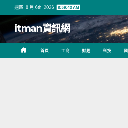
Skip
週四. 8 月 6th, 2026
8:59:43 AM
to
content
itman資訊網
首頁
工商
財經
科技
國