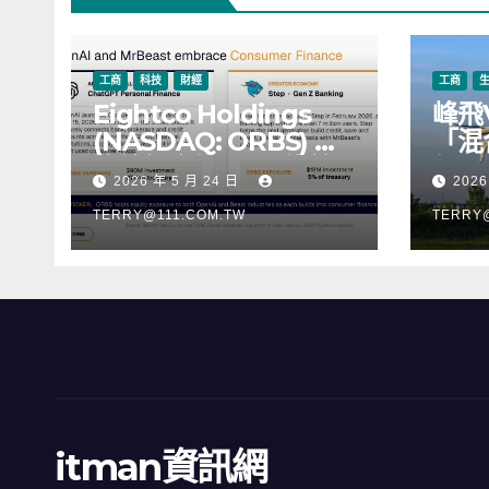
工商
科技
財經
工商
Eightco Holdings
峰飛
(NASDAQ: ORBS) 公
「混
佈總持倉約 3.37 億美
行，
2026 年 5 月 24 日
2026
元，涵蓋 OpenAI、
階段
Beast Industries、超
TERRY@111.COM.TW
TERRY
過 11,000 枚以太幣
(ETH) 及逾 2.83 億枚
WLD 代幣
itman資訊網