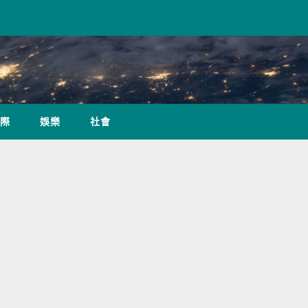
際
娛樂
社會