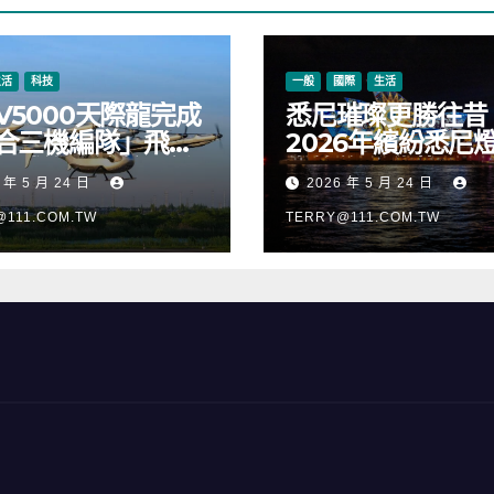
生活
科技
一般
國際
生活
V5000天際龍完成
悉尼璀璨更勝往昔
合三機編隊」飛
2026年繽紛悉尼
正式進入適航取證
樂節絢麗啟幕
 年 5 月 24 日
2026 年 5 月 24 日
@111.COM.TW
TERRY@111.COM.TW