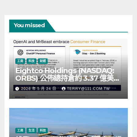
You missed
工商
科技
財經
Eightco Holdings (NASDAQ:
ORBS) 公佈總持倉約 3.37 億美
元，涵蓋 OpenAI、Beast
2026 年 5 月 24 日
TERRY@111.COM.TW
Industries、超過 11,000 枚以太
幣 (ETH) 及逾 2.83 億枚 WLD 代
幣
工商
生活
科技