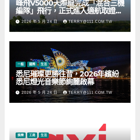
峰飛V5000天際龍完成「混合三機
編隊」飛行，正式進入適航取證階
段
2026 年 5 月 24 日
TERRY@111.COM.TW
一般
國際
生活
悉尼璀璨更勝往昔，2026年繽紛
悉尼燈光音樂節絢麗啟幕
2026 年 5 月 24 日
TERRY@111.COM.TW
娛樂
工商
生活