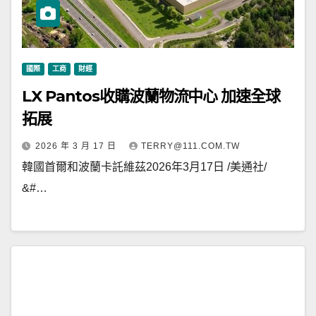
國際
工商
財經
LX Pantos收購波蘭物流中心 加速全球
拓展
2026 年 3 月 17 日
TERRY@111.COM.TW
韓國首爾和波蘭卡託維茲2026年3月17日 /美通社/
&#…