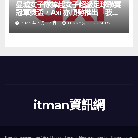
曼城女子隊捧起女子超級足球聯賽
冠軍獎盃，Axi 亦順勢推出「我的
根源」宣傳活動
2026 年 5 月 23 日
TERRY@111.COM.TW
itman資訊網
Proudly powered by WordPress
|
Theme: Newspaperex by
Themeansar
.