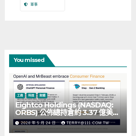
軍事
You missed
工商
科技
財經
Eightco Holdings (NASDAQ:
ORBS) 公佈總持倉約 3.37 億美
元，涵蓋 OpenAI、Beast
2026 年 5 月 24 日
TERRY@111.COM.TW
Industries、超過 11,000 枚以太
幣 (ETH) 及逾 2.83 億枚 WLD 代