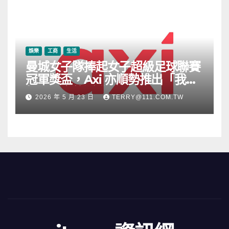
娛樂
工商
生活
曼城女子隊捧起女子超級足球聯賽
冠軍獎盃，Axi 亦順勢推出「我的
根源」宣傳活動
2026 年 5 月 23 日
TERRY@111.COM.TW