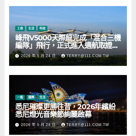
幣
工商
生活
科技
峰飛V5000天際龍完成「混合三機
編隊」飛行，正式進入適航取證階
段
2026 年 5 月 24 日
TERRY@111.COM.TW
一般
國際
生活
悉尼璀璨更勝往昔，2026年繽紛
悉尼燈光音樂節絢麗啟幕
2026 年 5 月 24 日
TERRY@111.COM.TW