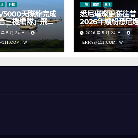
生活
科技
一般
國際
生活
V5000天際龍完成
悉尼璀璨更勝往昔
合三機編隊」飛
2026年繽紛悉尼
正式進入適航取證
樂節絢麗啟幕
 年 5 月 24 日
2026 年 5 月 24 日
@111.COM.TW
TERRY@111.COM.TW