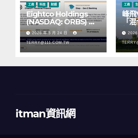
工商
科技
財經
工商
Eightco Holdings
峰飛
(NASDAQ: ORBS) 公
「混
佈總持倉約 3.37 億美
行，
2026 年 5 月 24 日
2026
元，涵蓋 OpenAI、
階段
Beast Industries、超
TERRY@111.COM.TW
TERRY
過 11,000 枚以太幣
(ETH) 及逾 2.83 億枚
WLD 代幣
itman資訊網