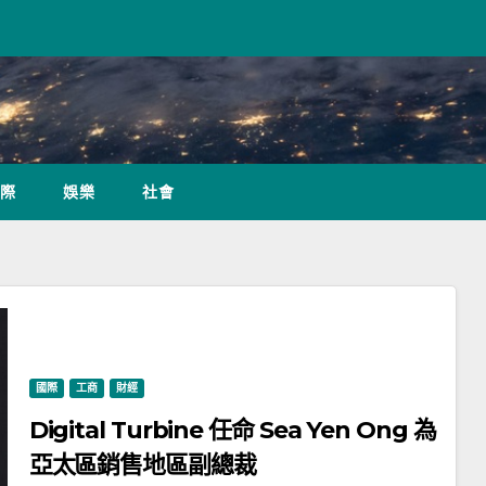
際
娛樂
社會
國際
工商
財經
Digital Turbine 任命 Sea Yen Ong 為
亞太區銷售地區副總裁