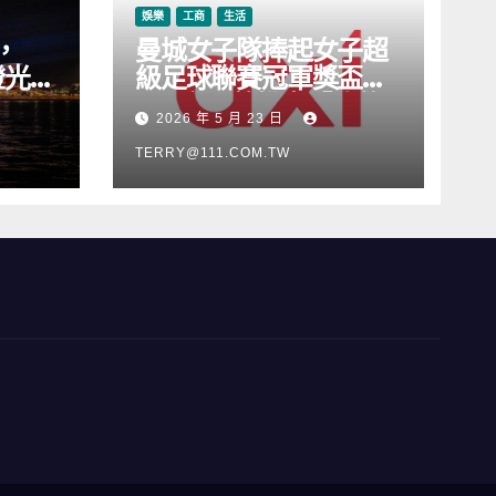
娛樂
工商
生活
，
曼城女子隊捧起女子超
燈光音
級足球聯賽冠軍獎盃，
Axi 亦順勢推出「我的
2026 年 5 月 23 日
根源」宣傳活動
TERRY@111.COM.TW