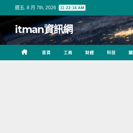
Skip
週五. 8 月 7th, 2026
11:22:17 AM
to
content
itman資訊網
首頁
工商
財經
科技
國