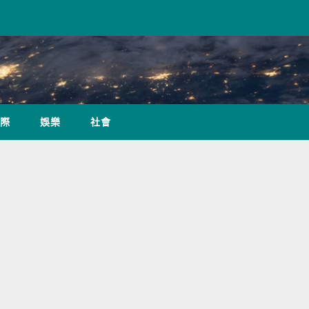
際
娛樂
社會