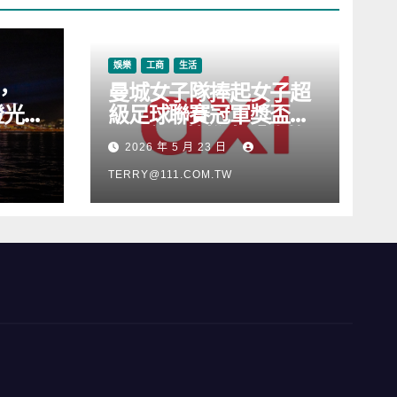
娛樂
工商
生活
，
曼城女子隊捧起女子超
燈光音
級足球聯賽冠軍獎盃，
Axi 亦順勢推出「我的
2026 年 5 月 23 日
根源」宣傳活動
TERRY@111.COM.TW