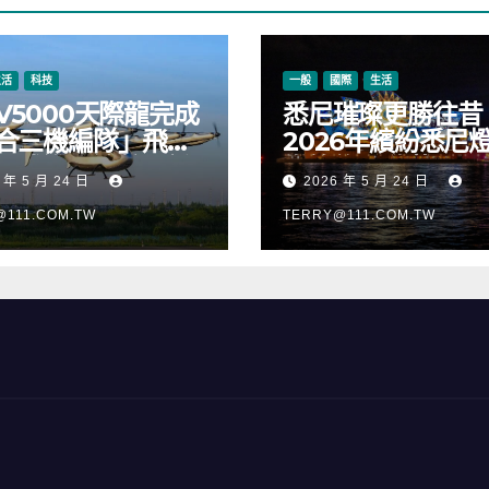
生活
科技
一般
國際
生活
V5000天際龍完成
悉尼璀璨更勝往昔
合三機編隊」飛
2026年繽紛悉尼
正式進入適航取證
樂節絢麗啟幕
 年 5 月 24 日
2026 年 5 月 24 日
@111.COM.TW
TERRY@111.COM.TW