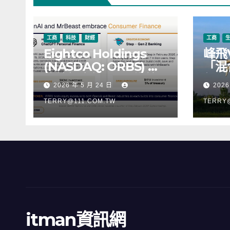
工商
科技
財經
工商
Eightco Holdings
峰飛
(NASDAQ: ORBS) 公
「混
佈總持倉約 3.37 億美
行，
2026 年 5 月 24 日
2026
元，涵蓋 OpenAI、
階段
Beast Industries、超
TERRY@111.COM.TW
TERRY
過 11,000 枚以太幣
(ETH) 及逾 2.83 億枚
WLD 代幣
itman資訊網