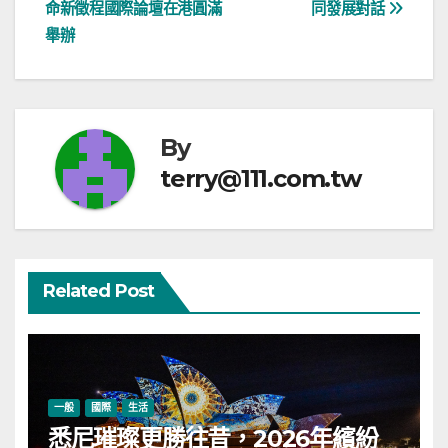
章
命新徵程國際論壇在港圓滿
同發展對話
導
舉辦
覽
By
terry@111.com.tw
Related Post
一般
國際
生活
悉尼璀璨更勝往昔，2026年繽紛