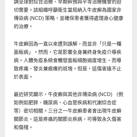
調全球對綜合治療、早期幹預與平等治療機會的迫
切需要。該組織呼籲衛生當局納入牛皮癬為國家非
傳染病 (NCD) 策略，並確保患者獲得處理身心健康
的治療。
牛皮癬因為一直以來遭到誤解，而並非「只是一種
面板病」。然而，它是影響全身兼終身免疫介導疾
病。人體免疫系統會觸發面板細胞過度增生，而導
致疼痛、發炎兼痕癢的斑塊。但是，這傷害遠不止
於表面。
最近研究顯示，牛皮癬與其他非傳染病 (NCD) （例
如例如肥胖、糖尿病、心血管疾病和代謝綜合症
等）密切相關。三分之一牛皮癬患者會出現牛皮癬
關節炎，這是疼痛的關節炎疾病，可導致永久傷害
和傷殘。