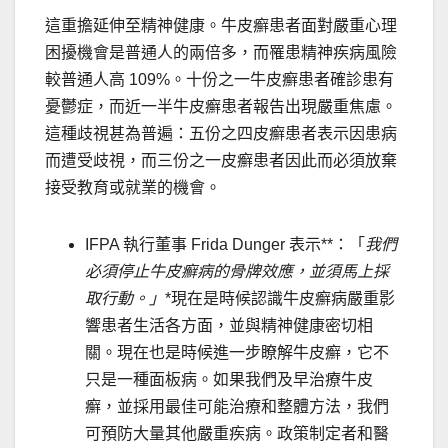
這重擔延伸至精神健康。牛皮癬患者面對嚴重心理
困擾機會是普通人的兩倍多，而罹患精神疾病風險
較普通人高 109%。十份之一牛皮癬患者確診患有
憂鬱症，而近一半牛皮癬患者報告出現嚴重焦慮。
這種歧視甚為普遍：五份之四皮癬患者表示因患病
而遭受歧視，而三份之一皮癬患者因此而必須放棄
接受教育或就業的機會。
IFPA 執行董事
Frida Dunger
表示**：「
我們
必須停止牛皮癬病的骨牌效應，並須馬上採
取行動。」
*現在是時候認識牛皮癬病嚴重影
響患者生活各方面，並與精神健康密切相
關。現在也是時候進一步瞭解牛皮癬，它不
只是一種面板病。如果我們及早治療牛皮
癬，並採用最佳可能治療和整體方法，我們
可預防大量其他嚴重疾病。政策制定者和醫