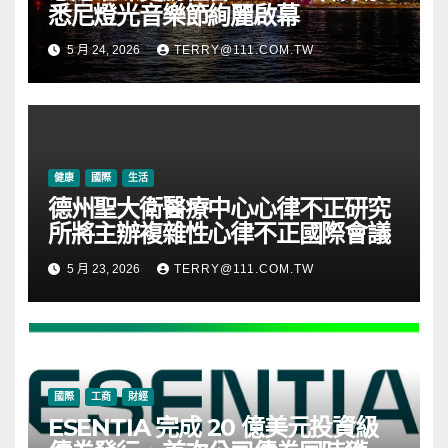
悉尼燈光音樂節絢麗啟幕
5 月 24, 2026
TERRY@111.COM.TW
健康
國際
生活
德州聖大衛醫療中心心律不正研究
所將主辦複雜性心律不正國際會議
5 月 23, 2026
TERRY@111.COM.TW
國際
工商
財經
ESENTIA 完成 20 億美元投資級