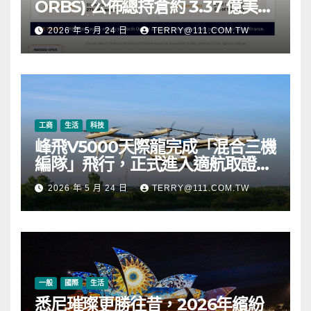
ORBS) 公佈總持倉約 3.37 億美
元，涵蓋 OpenAI、Beast
2026 年 5 月 24 日
TERRY@111.COM.TW
Industries、超過 11,000 枚以太
幣 (ETH) 及逾 2.83 億枚 WLD 代
幣
工商
生活
科技
峰飛V5000天際龍完成「混合三機
編隊」飛行，正式進入適航取證階
段
2026 年 5 月 24 日
TERRY@111.COM.TW
一般
國際
生活
悉尼璀璨更勝往昔，2026年繽紛