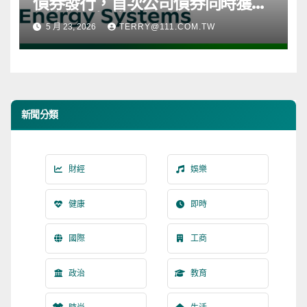
債券發行，首次公司債券同時獲得
三大評級機構評級
5 月 23, 2026
TERRY@111.COM.TW
新聞分類
財經
娛樂
健康
即時
國際
工商
政治
教育