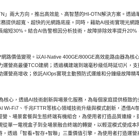
or OTN」兩大方向，推出高效能、高智慧的HI-OTN解決方案。透過
AI業務提供超寬、超快的光網路底座。同時，藉助AI技術實現光網
縮短30%。結合AI告警根因分析技術，故障排除效率提升20%
P網路價值變現。以AI-Native 400GE/800GE高效能路由器為核
力運營商最優TCO建網；透過構建端到端毫秒級低時延切片，支
運營商增收；依託AIOps實現主動預防式運維和分鐘級故障精
」為核心，透過AI技術創新與場景化服務，為每個家庭提供極致的
 Wi-Fi7、千兆FTTR等核心領域技術升級與模式創新，憑借AI
層經營、場景套餐與生態終端有機組合，為使用者打造品質連線，
實現從單一電視盒子到全場景融合終端的轉變，以輕混模式使成本
同時，透過「智看+智存+智聯」三重價值引擎，為使用者打造運營