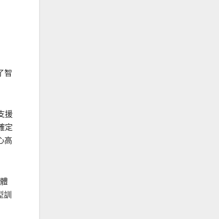
了智
支援
確定
心高
一體
型訓