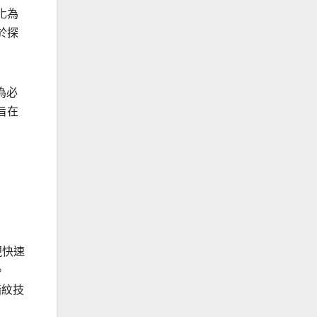
化為
於探
為必
旨在
現快速
。
指紋技