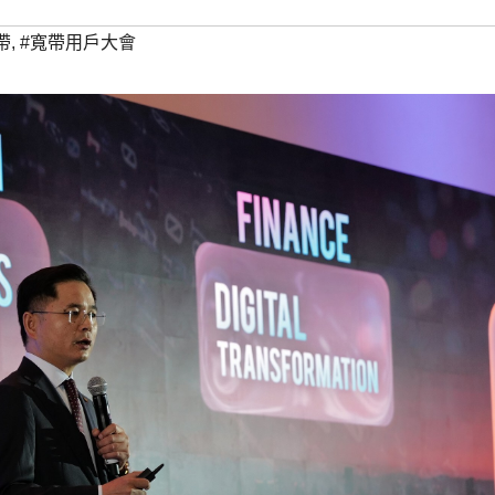
帶
,
#寬帶用戶大會