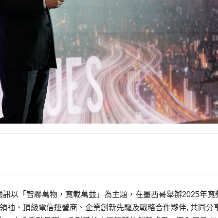
興通訊以「智聯萬物，寬載萬益」為主題，在墨西哥舉辦2025年寬
業領袖、頂級電信運營商、企業創新先驅及戰略合作夥伴, 共同分