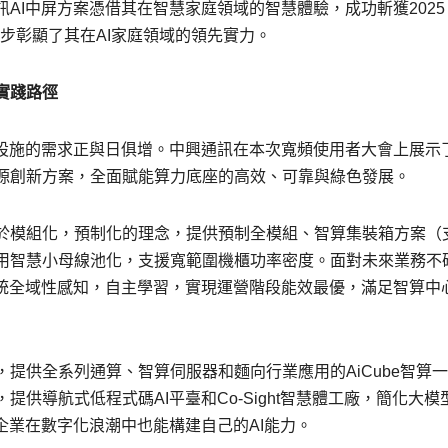
AI中屏方案憑借其在智慧家庭領域的智慧體驗，成功斬獲2025
一步彰顯了其在AI家庭領域的領先實力。
實踐路徑
礎設施的需求正與日俱增。中興通訊在本次寬頻使用者大會上展示
源創新方案，全面賦能算力底座的高效、可靠與綠色發展。
於模組化，預制化的理念，提供預制全模組、智算集裝箱方案（
採用智慧小母線池化，支援寬範圍機櫃功率密度。面對未來業務不
系統全域性感知，自主學習，實現運營階段能效最優，滿足智算中
提供全系列通算、智算伺服器和麵向行業應用的AiCube智算
供導航式低程式碼AI平臺和Co-Sight智慧體工廠，簡化大模
企業在數字化浪潮中也能構建自己的AI能力。