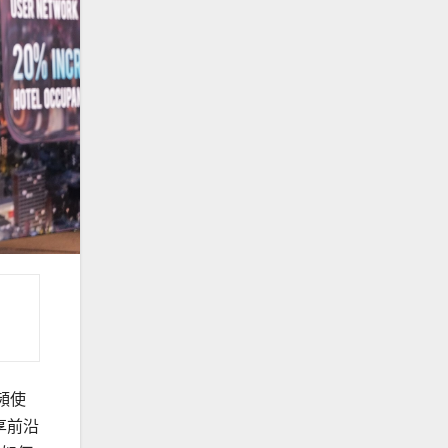
頻使
享前沿