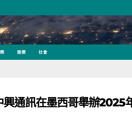
際
娛樂
社會
中興通訊在墨西哥舉辦2025