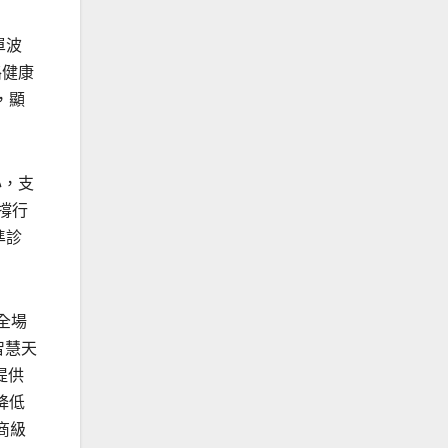
單波
路健康
，顯
心，支
撐行
準診
全場
智慧天
提供
降低
商級