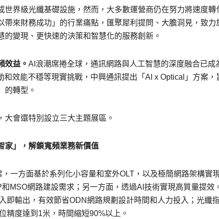
成世界級光纖基礎設施，然而，大多數運營商仍在努力將速度轉
以帶來財務成功」的行業痛點，匯聚犀利提問、大膽洞見，致力
慧的變現、更快速的決策和智慧化的服務創新。
頻效益。
AI浪潮席捲全球，通訊網路與人工智慧的深度融合已成
效能不穩等現實挑戰，中興通訊提出「AI x Optical」方案，
」的轉型。
，大會還特別設立三大主題展區。
智家」，解鎖寬頻業務新價值
DN解決方案，一方面基於系列化小容量和室外OLT，以及極簡網路架構實
P和MSO網路建設需求；另一方面，透過AI技術實現高質量提效
入即輸出，有效節省ODN網路規劃設計時間和人力投入；光纖
位精度達到1米，時間縮短90%以上。