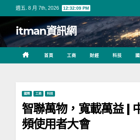
Skip
週五. 8 月 7th, 2026
12:32:10 PM
to
content
itman資訊網
首頁
工商
財經
科技
國
國際
工商
科技
智聯萬物，寬載萬益 | 
頻使用者大會