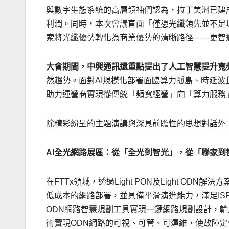
與數字生態系統的高層領袖們認為，拉丁美洲已建
利潤。同時，本次會議直面「僅憑光纖領先並不足
索將光纖優勢轉化為商業優勢的清晰路徑——更智
大會期間，中興通訊還重點提出了人工智慧提升寬
然趨勢。面對AI規模化部署面臨算力孤島、時延波動和
助力運營商實現從傳統「頻寬經營」向「算力服務
除精彩紛呈的主題演講與深具前瞻性的思想對話外
AI
全光網路展區：從「全光到智光」，從「聯家到
在FTTx領域，透過Light PON及Light O
低成本的網路部署，並具備平滑演進能力，滿足IS
ODN網路智慧規劃工具實現一鍵網路規劃設計，輸
術實現ODN網路的可視、可管、可運維，使故障定