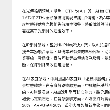
在光傳輸網領域，聚焦「OTN for AI」與「AI f
1.6T和12THz全頻譜技術實現單纖百T傳輸，為
度智慧評估與光模組失效精準預警，將故障維護時長
著提高了光網路的運維效率。
在IP網路領域，基於HI-IPNet解決方案，以AI加速I
援全業務融合承載，具備業界領先的單槽容量，助
業專線、雲遊戲、實時互動等高價值業務發展，幫助
斷，保障網路高效穩定運營。
在AI 家庭領域，中興通訊AI家庭以「體驗即服務
景智慧體驗
。
在家庭網路連線方面，中興通訊基於AI
線、AI無縫漫遊、AI加速引擎等核心能力，將分
場景化定製體驗。在智慧體驗方面，AI媒體終端
30%，ARPU提升20%，重塑大屏智慧新生態。