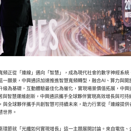
寬頻正從「連線」邁向「智慧」，成為現代社會的數字神經系統
這一願景，中興通訊加速推進智慧寬頻轉型，融合AI、算力與開
升級為基礎，互動體驗最佳化為催化，實現場景價值拓展，中興
家居與智慧運維創新，中興通訊攜手全球夥伴實現高效增長與可持
，與全球夥伴攜手共創智慧可持續未來，助力行業從「連線提供
慧世界。
桌環節就「光纖如何實現增長」這一主題展開討論。來自電信、