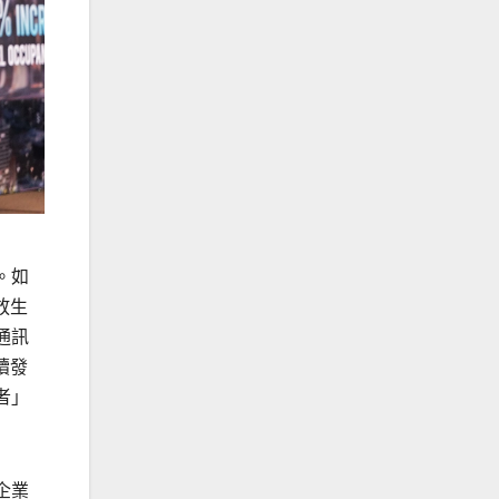
。如
放生
通訊
續發
者」
企業