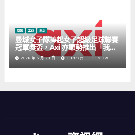
娛樂
工商
生活
曼城女子隊捧起女子超級足球聯賽
冠軍獎盃，Axi 亦順勢推出「我的
根源」宣傳活動
2026 年 5 月 23 日
TERRY@111.COM.TW