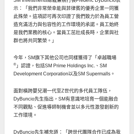
SM Investments總裁兼執行長Frederic DyBuncio表
示：「我們非常榮幸能與菲律賓的優秀企業一同獲
此殊榮。這項認可再次印證了我們致力於為員工營
造充滿活力與包容性的工作環境的承諾。員工始終
是我們業務的核心。當員工茁壯成長時，企業與社
群也將共同繁榮。」
今年，SM旗下其他公司也同樣獲得了「卓越職場
®
」認證，包括SM Prime Holdings Inc.、SM
Development Corporation以及SM Supermalls。
面對橫跨嬰兒潮一代至Z世代的多代員工隊伍，
DyBuncio先生指出，SM有意識地培育一個能融合
不同觀點、促進導師制機會並以多元性激發創新的
工作環境。
DyBuncio先生補充道：「跨世代團隊合作已成為我