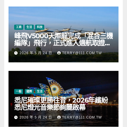
幣
工商
生活
科技
峰飛V5000天際龍完成「混合三機
編隊」飛行，正式進入適航取證階
段
2026 年 5 月 24 日
TERRY@111.COM.TW
一般
國際
生活
悉尼璀璨更勝往昔，2026年繽紛
悉尼燈光音樂節絢麗啟幕
2026 年 5 月 24 日
TERRY@111.COM.TW