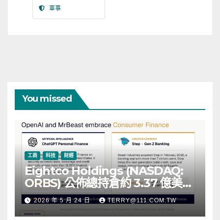
軍事
You missed
工商
科技
財經
Eightco Holdings (NASDAQ:
ORBS) 公佈總持倉約 3.37 億美
元，涵蓋 OpenAI、Beast
2026 年 5 月 24 日
TERRY@111.COM.TW
Industries、超過 11,000 枚以太
幣 (ETH) 及逾 2.83 億枚 WLD 代