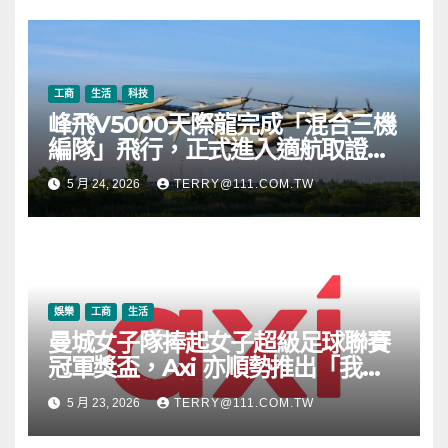
幣 (ETH) 及逾 2.83 億枚 WLD 代
幣
工商
生活
科技
峰飛V5000天際龍完成「混合三機
編隊」飛行，正式進入適航取證階
段
5 月 24, 2026
TERRY@111.COM.TW
娛樂
工商
生活
曼城女子隊捧起女子超級足球聯賽
冠軍獎盃，Axi 亦順勢推出「我的
根源」宣傳活動
5 月 23, 2026
TERRY@111.COM.TW