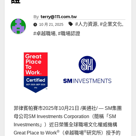
By
terry@111.com.tw
#人力資源
,
#企業文化
,
10 月 21, 2025
#卓越職場
,
#職場認證
菲律賓帕賽市
2025年10月21日
/美通社/ — SM集團
母公司SM Investments Corporation（簡稱「SM
Investments」）近日榮獲全球職場文化權威機構
®
®
Great Place to Work
（卓越職場
研究所）授予的