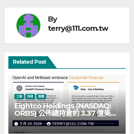
覽
By
terry@111.com.tw
Related Post
工商
科技
財經
Eightco Holdings (NASDAQ:
ORBS) 公佈總持倉約 3.37 億美
元，涵蓋 OpenAI、Beast
5 月 24, 2026
TERRY@111.COM.TW
Industries、超過 11,000 枚以太