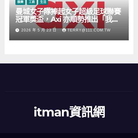
娛樂
工商
生活
曼城女子隊捧起女子超級足球聯賽
冠軍獎盃，Axi 亦順勢推出「我的
根源」宣傳活動
2026 年 5 月 23 日
TERRY@111.COM.TW
itman資訊網