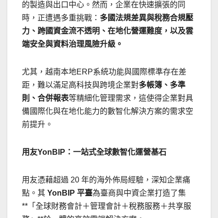
的製造與出口中心。然而，企業在快速擴張的同
時，正遭遇多重挑戰：
多國法規差異與稅務合規壓
力、跨國資金流不透明、在地化營運難度，以及雲
端安全與資料治理風險升級。
尤其，越南本地ERP系統功能與國際標準存在差
距，難以滿足高科技與跨境企業對
多帳簿、多準
則、合併報表
等精細化管理需求，這使得企業對具
備國際化與在地化能力的數智化解決方案的需求空
前提升。
用友YonBIP
：一站式全球數智化運營基石
用友憑藉超過 20 年的海外佈局經驗，深知企業痛
點。其
YonBIP
平臺
為臺商與中資企業打造了集
**「全球財務會計＋管理會計＋稅務服務＋共享服