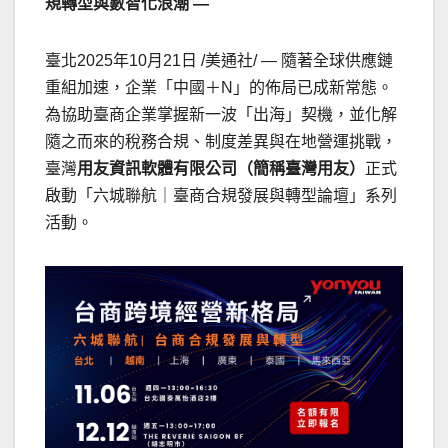
規轉型與數智化浪潮 —
臺北
2025年10月21日
/美通社/ — 隨著全球供應鏈
重組加速，企業「中國＋N」的佈局已成新常態。
為協助臺商企業掌握新一波「出海」契機，並化解
隨之而來的稅務合規、制度差異與在地營運挑戰，
臺灣
用友
資訊軟體有限公司（簡稱臺灣用友）
正式
啟動「六城聯航｜臺商合規發展與轉型論壇」系列
活動。