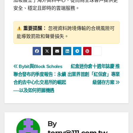
加坡設立了海外資料中心，從而為全球客戶提供更
安全、穩定且即時的雲端服務。
重要提醒：
忽視資料跨境傳輸的合規風險可
能導致罰款和聲譽損失。
文
Bybit與Block Scholes
紅盒迷你倉十週年誌慶 推
聯合發布的季度報告：永續
出業界首創「紅保倉」專業
章
合約去中心化交易所的崛起
級儲存方案
導
—-以及如何把握機遇
覽
By
terry@111.com.tw