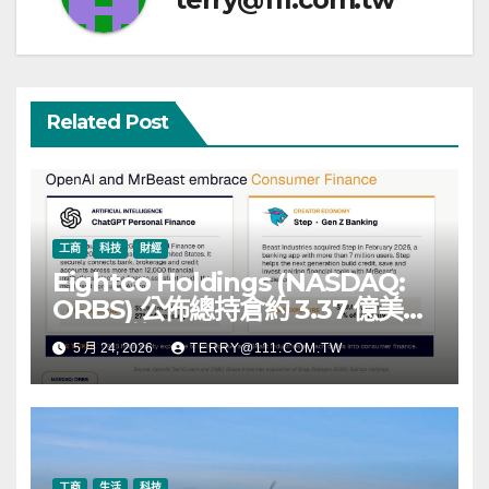
Related Post
工商
科技
財經
Eightco Holdings (NASDAQ:
ORBS) 公佈總持倉約 3.37 億美
元，涵蓋 OpenAI、Beast
5 月 24, 2026
TERRY@111.COM.TW
Industries、超過 11,000 枚以太
幣 (ETH) 及逾 2.83 億枚 WLD 代
幣
工商
生活
科技