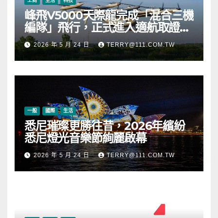
工商
生活
科技
峰飛V5000天際龍完成「混合三機
編隊」飛行，正式進入適航取證階
段
2026 年 5 月 24 日
TERRY@111.COM.TW
一般
國際
生活
悉尼璀璨更勝往昔，2026年繽紛
悉尼燈光音樂節絢麗啟幕
2026 年 5 月 24 日
TERRY@111.COM.TW