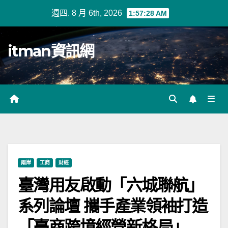
Skip
週四. 8 月 6th, 2026
1:57:28 AM
to
content
itman資訊網
兩岸
工商
財經
臺灣用友啟動「六城聯航」
系列論壇 攜手產業領袖打造
「臺商跨境經營新格局」