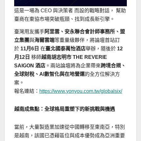
這是一場為 CEO 與決策者 而設的戰略對話， 幫助
臺商在東協市場突破瓶頸、找到成長新引擎。
臺灣用友攜手
阿里雲、安永
聯合
會計師事務所、盟
立集團
與
海爾雲端
等重量級夥伴，將論壇首站訂
於
11
月6
日
在
臺北國泰萬怡酒店
舉辦，隨後於
12
月12
日
移師
越南胡志明市
THE REVERIE
SAIGON
酒店
。兩站論壇將為企業帶來
跨境合規、
全球財稅、
AI
數智化與在地營運
的全方位解決方
案。
報名連結：
https://www.yonyou.com.tw/globalsix/
越南成焦點：全球格局重塑下的新挑戰與機遇
當前，大量製造業加速從中國轉移至東南亞，特別
是越南，該國已憑藉區位與成本優勢成為亞洲重要