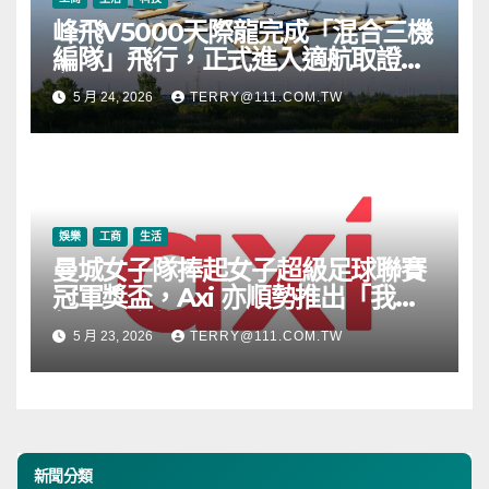
峰飛V5000天際龍完成「混合三機
編隊」飛行，正式進入適航取證階
段
5 月 24, 2026
TERRY@111.COM.TW
娛樂
工商
生活
曼城女子隊捧起女子超級足球聯賽
冠軍獎盃，Axi 亦順勢推出「我的
根源」宣傳活動
5 月 23, 2026
TERRY@111.COM.TW
新聞分類