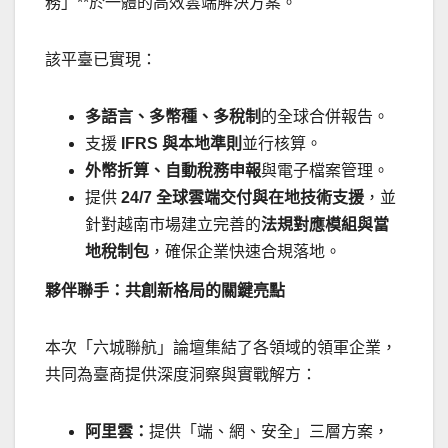
務」**於一體的高效雲端解決方案。
該平臺已實現：
多語言、多幣種、多稅制
的全球合併報告。
支援
IFRS
與本地準則
並行核算。
外幣折算、自動稅務申報
與電子檔案管理。
提供
24/7
全球雲端交付與在地技術支援
，並
針對越南市場建立完善的
法規對應模組與當
地稅制包
，確保企業快速合規落地。
夥伴聯手：共創新格局的關鍵亮點
本次「六城聯航」論壇集結了各領域的領軍企業，
共同為臺商提供深度洞察與實戰解方：
阿里雲：
提供「端、網、安全」三層方案，