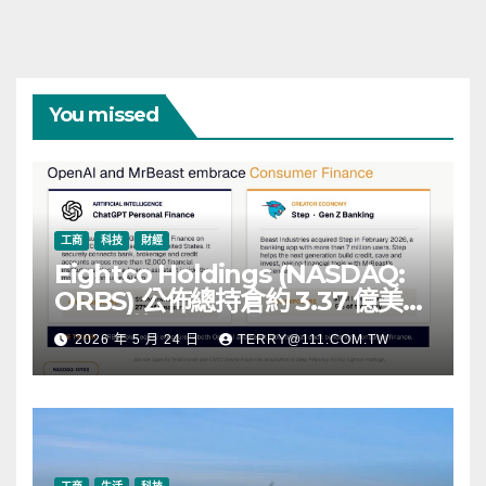
You missed
工商
科技
財經
Eightco Holdings (NASDAQ:
ORBS) 公佈總持倉約 3.37 億美
元，涵蓋 OpenAI、Beast
2026 年 5 月 24 日
TERRY@111.COM.TW
Industries、超過 11,000 枚以太
幣 (ETH) 及逾 2.83 億枚 WLD 代
幣