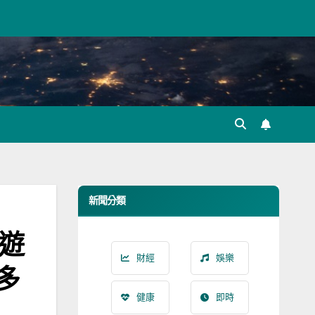
新聞分類
份遊
財經
娛樂
多
健康
即時