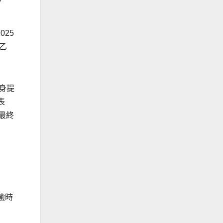
025
」乙
身提
表
最終
，逾時