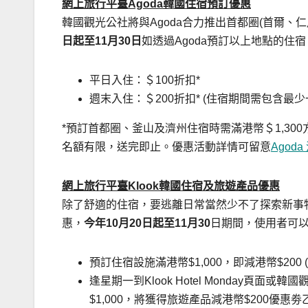
網上旅行平臺
Agoda
韓國住宿預訂
優惠
韓國觀光公社將與Agoda合力推出首都圈(首爾
日起至
11
月
30
日
如透過Agoda預訂以上地點的住
平日入住：＄100折扣*
週末入住：＄200折扣* (住宿期間需包含最
*預訂首都圈、釜山及濟州住宿時需滿港幣＄1,30
名額有限，送完即止。優惠活動詳情可留意
Agod
網上旅行平臺
Klook
韓
國住宿及旅遊產品優惠
除了舒適的住宿，要逃離日常當然少不了探索新事物
惠，
今年
10
月
20
日起至
11
月
30
日期間，
使用者
可
預訂住宿設施滿港幣$1,000，即減港幣$200 (
逢星期一到Klook Hotel Monday頁面或
$1,000，將獲得旅遊產品減港幣$200優惠劵