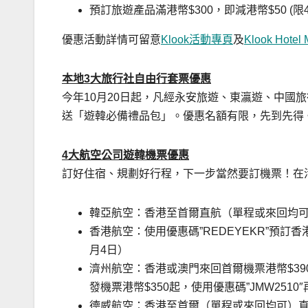
預訂旅遊產品滿港幣$300，即減港幣$50 (限4
優惠活動詳情可留意
Klook活動專頁
及
Klook Hotel
本地
3
大旅行社自由行套票優惠
今年10月20日起，凡經永安旅遊、東瀛遊、中國
送「遊韓必備禮品包」。優惠名額有限，先到先得
4
大航空公司遊韓機票優惠
訂好住宿、規劃好行程，下一步當然要訂機票！在
韓亞航空：香港至首爾直航（單程或來回均可）
香港航空：使用優惠碼”REDEYEKR”預訂
月4日）
濟州航空：香港或澳門來回首爾機票港幣
$39
發機票港幣$350起，使用優惠碼”JMW2510″
德威航空：香港至首爾（單程或來回均可）直航