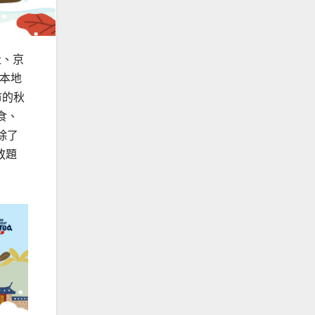
社、京
和本地
市的秋
食、
除了
放題