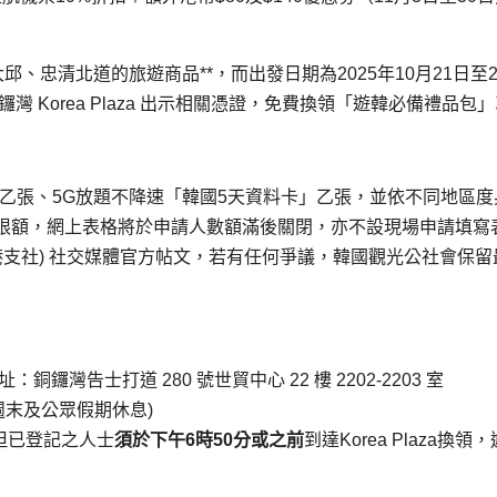
、忠清北道的旅遊商品**，而出發日期為2025年10月21日至2
 Korea Plaza 出示相關憑證，免費換領「遊韓必備禮品包
」乙張、5G放題不降速「韓國5天資料卡」乙張，並依不同地區度
限額，網上表格將於申請人數額滿後關閉，亦不設現場申請填寫
港支社) 社交媒體官方帖文，若有任何爭議，韓國觀光公社會保留
：銅鑼灣告士打道 280 號世貿中心 22 樓 2202-2203 室
週末及公眾假期休息)
 但已登記之人士
須於下午
6
時
50
分或之前
到達Korea Plaza換領