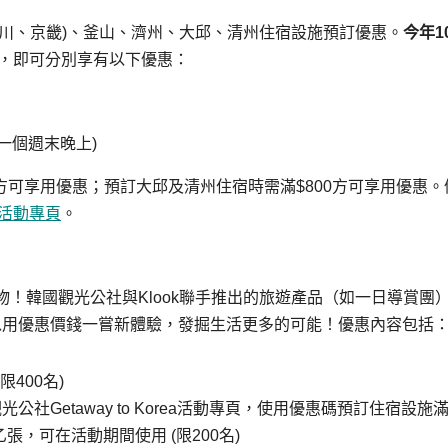
、仁川、京畿)、釜山、濟州、大邱、清州住宿設施預訂優惠。
今年
1
宿，即可分別享有以下優惠：
少一個週末晚上)
0方可享用優惠；預訂大邱及清州住宿時需滿$800方可享用優惠。
a 活動專頁
。
！韓國觀光公社與Klook聯手推出的旅遊產品（如一日導賞團
以用優惠價錢一嘗新體驗，發掘生活更多的可能！優惠內容包括
限400名)
韓國觀光公社Getaway to Korea活動專頁，使用優惠碼預訂住宿設施
乙張，可在活動期間使用 (限200名)