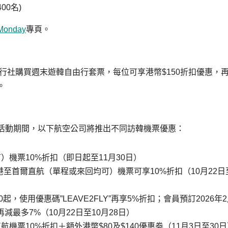
00名)
 Monday
專頁。
旅行社購買週末遊韓自由行套票，每位可享港幣$150折扣優惠，
。
活動期間，以下航空公司將推出不同訪韓機票優惠：
機票10%折扣（即日起至11月30日）
香港至首爾直航（單程或來回均可）機票可享10%折扣（10月22日
0
起，使用優惠碼”LEAVE2FLY”再享
5%
折扣；會員預訂2026年
再減最多7%（10月22日至10月28日）
機票10%折扣＋額外港幣$80及$140優惠劵
（11月3日至30