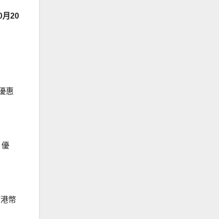
0
月
20
優惠
）優
：
滿港幣