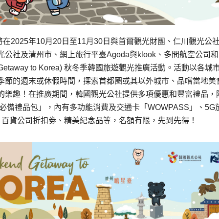
將在2025年10月20日至11月30日與首爾觀光財團、仁川觀光公
社及清州市、網上旅行平臺Agoda與klook、多間航空公司
etaway to Korea) 秋冬季韓國旅遊觀光推廣活動。活動以各城
季節的週末或休假時間，探索首都圈或其以外城市、品嚐當地美
的樂趣！在推廣期間，韓國觀光公社提供多項優惠和豐富禮品，
必備禮品包」，內有多功能消費及交通卡「WOWPASS」、5G
、百貨公司折扣劵、精美紀念品等，名額有限，先到先得！