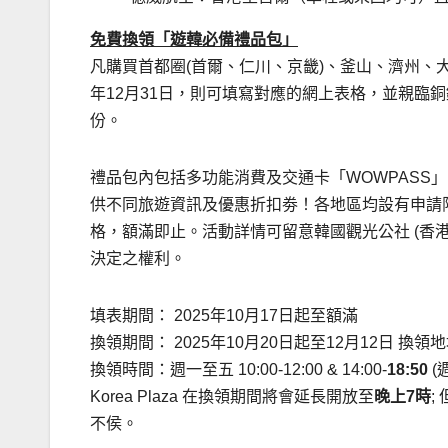
免費換領「遊韓必備禮品包」
凡購買首都圈(首爾、仁川、京畿)、釜山、濟州、大邱
年12月31日，則可填寫對應的網上表格，並親臨銅鑼灣
份。
禮品包內包括多功能消費及交通卡「WOWPASS
供不同旅遊資訊及優惠折扣劵！各地區均設有申請
格，額滿即止。活動詳情可留意韓國觀光公社 (香
決定之權利。
填表期間： 2025年10月17日起至額滿
換領期間： 2025年10月20日起至12月12日 換領地址
換領時間：週一至五 10:00-12:00 & 14:00-
18:50
(
Korea Plaza 在換領期間將會延長開放至
晚上
7
時
;
不侯。