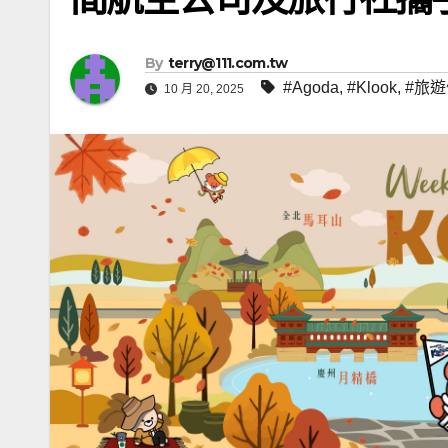
By
terry@111.com.tw
#Agoda
,
#Klook
,
#旅
10 月 20, 2025