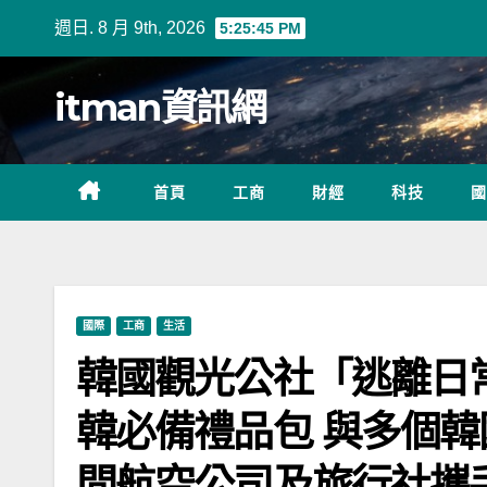
Skip
週日. 8 月 9th, 2026
5:25:46 PM
to
content
itman資訊網
首頁
工商
財經
科技
國
國際
工商
生活
韓國觀光公社「逃離日常
韓必備禮品包 與多個韓國
間航空公司及旅行社攜