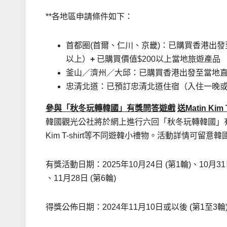
**各地區申請條件如下：
首都圈(首爾、仁川、京畿)：已購買香港出
以上）
+
已購買價值$200以上當地旅遊產品
釜山／濟州／大邱：已購買香港出發至當地
忠清北道：已預訂忠清北道住宿（入住一晚或以
參與「秋冬玩轉韓國」有獎問答遊戲
送
Matin Kim 
韓國觀光公社將於網上進行六回「秋冬玩轉韓國」有
Kim T-shirt等不同遊韓小禮物。活動詳情可留意
有獎活動日期：2025年10月24日 (第1輪)、10月31日 
、11月28日 (第6輪)
得獎公佈日期：2024年11月10日或以後 (第1至3輪)