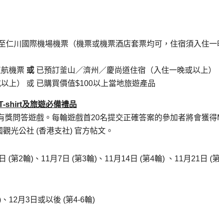
發至仁川國際機場機票（機票或機票酒店套票均可，住宿須入住一
直航機票
或
已預訂釜山／濟州／慶尚道住宿（入住一晚或以上）
上） 或 已購買價值$100以上當地旅遊產品
T-shirt
及旅遊必備禮品
獎問答遊戲。每輪遊戲首20名提交正確答案的參加者將會獲得Ma
韓國觀光公社 (香港支社) 官方帖文。
(第2輪)、11月7日 (第3輪)、11月14日 (第4輪) 、11月21日 (第
、12月3日或以後 (第4-6輪)