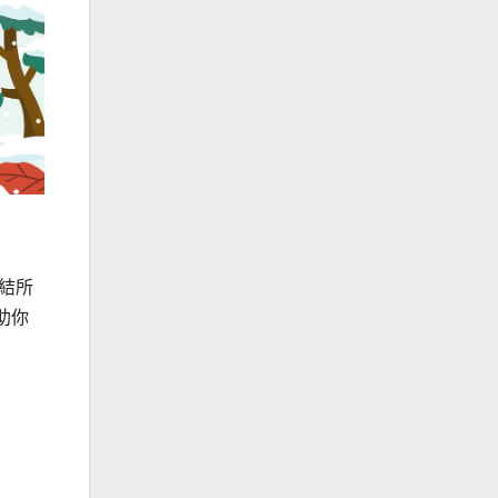
結所
助你