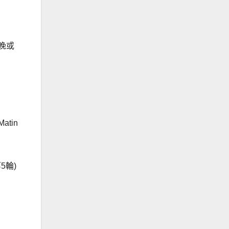
晚或
tin
5輪)