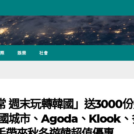
際
娛樂
社會
 週末玩轉韓國」送3000
城市、Agoda、Klook、
手帶來秋冬遊韓超值優惠