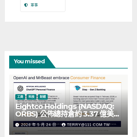
軍事
You missed
工商
科技
財經
Eightco Holdings (NASDAQ:
ORBS) 公佈總持倉約 3.37 億美
元，涵蓋 OpenAI、Beast
2026 年 5 月 24 日
TERRY@111.COM.TW
Industries、超過 11,000 枚以太
幣 (ETH) 及逾 2.83 億枚 WLD 代