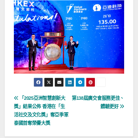
文
「2025亞洲智慧創新大
第138屆廣交會服務更佳、
獎」結果公佈 香港在「生
體驗更好
章
活社交及文化獎」奪亞季軍
導
泰國首奪榮譽大獎
覽