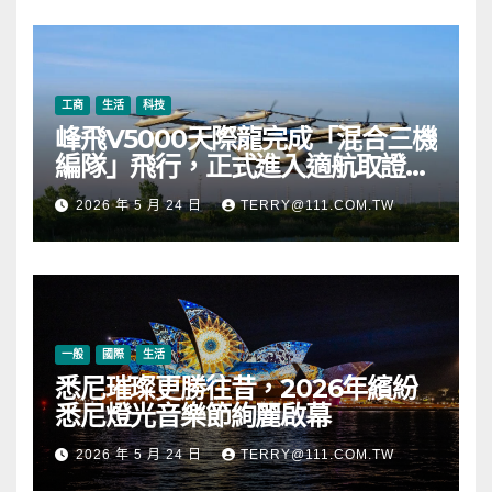
幣
工商
生活
科技
峰飛V5000天際龍完成「混合三機
編隊」飛行，正式進入適航取證階
段
2026 年 5 月 24 日
TERRY@111.COM.TW
一般
國際
生活
悉尼璀璨更勝往昔，2026年繽紛
悉尼燈光音樂節絢麗啟幕
2026 年 5 月 24 日
TERRY@111.COM.TW