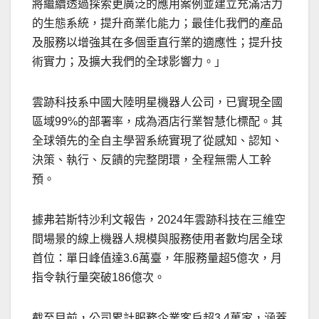
將繼續透過探索更廣泛的應用案例並建立充滿活力
的生態系統，提升商業化能力；最佳化我們的產品
及服務以增強其在多個垂直行業的適應性；提升技
術實力；及擴大我們的全球影響力。」
雲跡科技系中國大陸明星機器人公司，已實現全國
區域99%的部署率，成為酒店行業智慧化標配。其
全球領先的全自主學習系統實現了從感知、認知、
決策、執行、反饋的完整閉環，全程無需人工幹
預。
據弗若斯特沙利文報告，2024年雲跡科技在三維空
間場景的線上機器人規模與服務使用者數均居全球
首位：單日峰值達3.6萬臺，年服務量超5億次，月
指令執行量突破186億次。
截至目前，公司累計服務企業客戶超3.4萬家，涵蓋