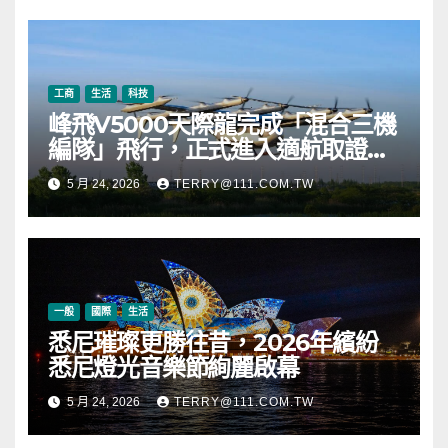
幣 (ETH) 及逾 2.83 億枚 WLD 代
幣
工商
生活
科技
峰飛V5000天際龍完成「混合三機
編隊」飛行，正式進入適航取證階
段
5 月 24, 2026
TERRY@111.COM.TW
一般
國際
生活
悉尼璀璨更勝往昔，2026年繽紛
悉尼燈光音樂節絢麗啟幕
5 月 24, 2026
TERRY@111.COM.TW