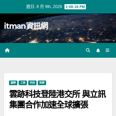
Skip
週日. 8 月 9th, 2026
2:08:19 PM
to
content
itman資訊網
國際
工商
科技
財經
雲跡科技登陸港交所 與立訊
集團合作加速全球擴張