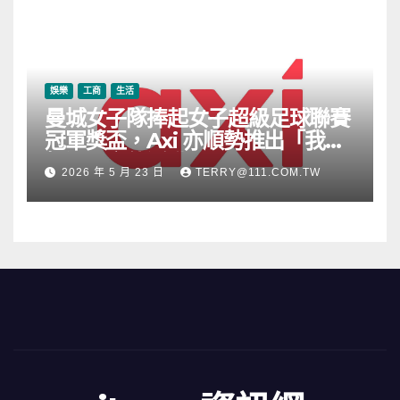
娛樂
工商
生活
曼城女子隊捧起女子超級足球聯賽
冠軍獎盃，Axi 亦順勢推出「我的
根源」宣傳活動
2026 年 5 月 23 日
TERRY@111.COM.TW