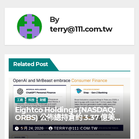
By
terry@111.com.tw
Related Post
工商
科技
財經
Eightco Holdings (NASDAQ:
ORBS) 公佈總持倉約 3.37 億美
元，涵蓋 OpenAI、Beast
5 月 24, 2026
TERRY@111.COM.TW
Industries、超過 11,000 枚以太