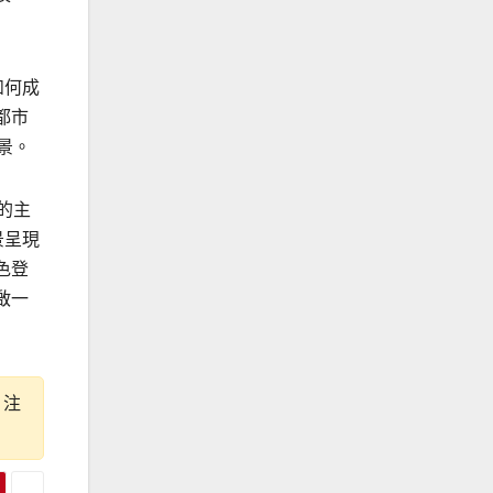
如何成
都市
景。
的主
景呈現
色登
啟一
。注