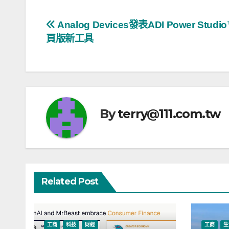
文
Analog Devices發表ADI Power Stud
頁版新工具
章
導
覽
By
terry@111.com.tw
Related Post
工商
科技
財經
工商
生