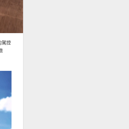
的駕控
旅