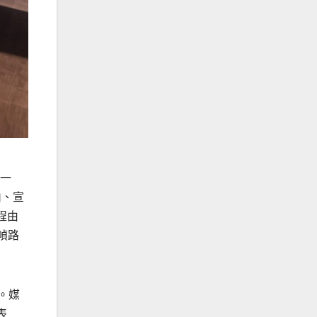
於一
山、宣
程由
幀路
。媒
表