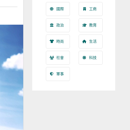
國際
工商
政治
教育
時尚
生活
社會
科技
軍事