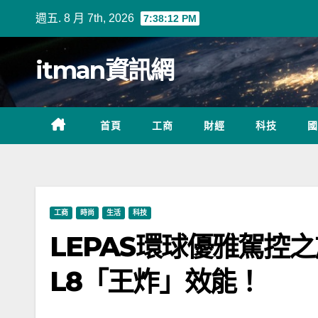
Skip
週五. 8 月 7th, 2026
7:38:14 PM
to
content
itman資訊網
首頁
工商
財經
科技
國
工商
時尚
生活
科技
LEPAS環球優雅駕控
L8「王炸」效能！