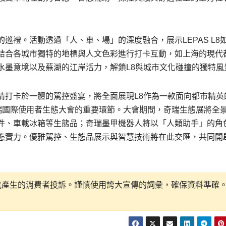
巡禮。活動透過「人、車、場」的深度融合，展示LEPAS L8
結合各城市獨特的地標與人文色彩進行打卡互動，如上海的現代
水墨意境以及蕪湖的江岸活力，解鎖L8與城市文化碰撞的獨特風
情打卡於一體的駕控盛宴，將全面展現L8作為一款面向都市精英
5奇瑞國際使用者生態大會的重要環節。大會期間，奇瑞生態展將全
件、車載冰箱等生態品；奇瑞墨甲機器人將以「人類助手」的角
態實力。優雅駕控、生態品展示與智慧技術將在此交匯，共同開
可能產生的消費者投訴。謹慎使用誇大宣傳的詞彙，確保資料準確