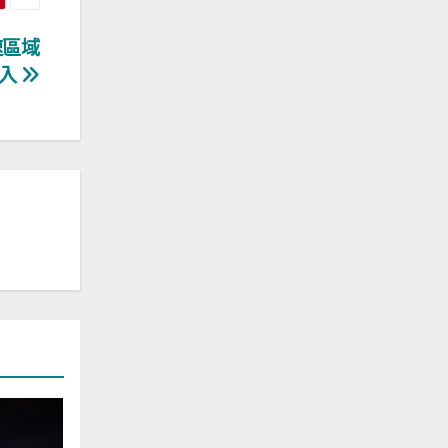
速區域
投入