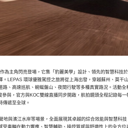
8將作為主角閃亮登場，它集「豹麗美學」設計、領先的智慧科技
。LEPAS 環球優雅駕控之旅將從上海出發，穿越蘇州、莫干
道路、高速巡航、蜿蜒盤山、夜間行駛等多種真實路況。活動全
OL深度參與，官方與KOC雙線直播同步開啟，航拍鏡頭全程記錄每一
時傳遞至全球。
野營地與濱江水岸等場景，全面展現其卓越的綜合效能與智慧科技
感受車輛在動力響應、智慧輔助、操控質感與舒適性上的全方位