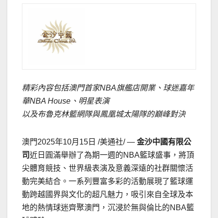
精彩內容包括澳門首家
NBA
旗艦店開業、球迷
嘉年
華
NBA House
、明星表演
以及布魯克林籃網隊與鳳凰城太陽隊的巔峰對決
澳門
2025年10月15日
/美通社/ —
金沙中國有限公
司
近日圓滿舉辦了為期一週的NBA籃球盛事，將頂
尖體育競技、世界級表演及意義深遠的社群關懷活
動完美結合。一系列豐富多彩的活動展現了籃球運
動跨越國界與文化的超凡魅力，吸引來自全球及本
地的熱情球迷齊聚澳門，沉浸於無與倫比的NBA籃