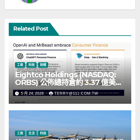
Related Post
工商
科技
財經
Eightco Holdings (NASDAQ:
ORBS) 公佈總持倉約 3.37 億美
元，涵蓋 OpenAI、Beast
5 月 24, 2026
TERRY@111.COM.TW
Industries、超過 11,000 枚以太
幣 (ETH) 及逾 2.83 億枚 WLD 代
幣
工商
生活
科技