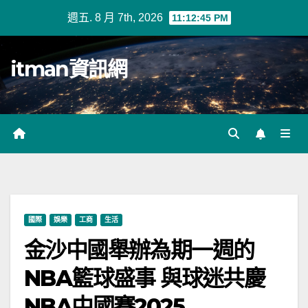
Skip
週五. 8 月 7th, 2026
11:12:46 PM
to
content
itman資訊網
國際
娛樂
工商
生活
金沙中國舉辦為期一週的
NBA籃球盛事 與球迷共慶
NBA中國賽2025