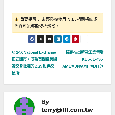
重要提醒：
未經授權使用 NBA 相關標誌或
內容可能導致侵權訴訟。
文
24X National Exchange
控創推出新款工業電腦
正式開市，成為首間獲美國
KBox E-430-
章
證交會批准的 23/5 股票交
AML/ADN/AMH/ADH
導
易所
覽
By
terry@111.com.tw