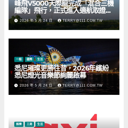
峰飛V5000天際龍完成「混合三機
編隊」飛行，正式進入適航取證階
段
2026 年 5 月 24 日
TERRY@111.COM.TW
一般
國際
生活
悉尼璀璨更勝往昔，2026年繽紛
悉尼燈光音樂節絢麗啟幕
2026 年 5 月 24 日
TERRY@111.COM.TW
娛樂
工商
生活