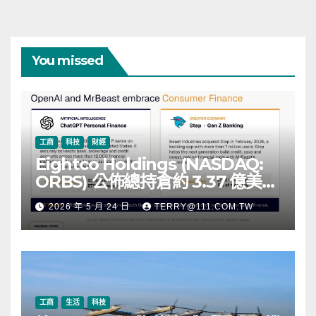
You missed
工商
科技
財經
Eightco Holdings (NASDAQ:
ORBS) 公佈總持倉約 3.37 億美
元，涵蓋 OpenAI、Beast
2026 年 5 月 24 日
TERRY@111.COM.TW
Industries、超過 11,000 枚以太
幣 (ETH) 及逾 2.83 億枚 WLD 代
幣
工商
生活
科技