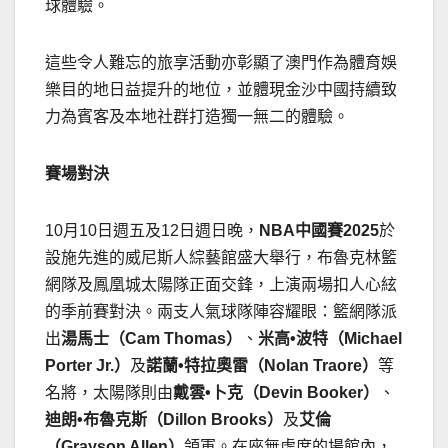
球體驗。
這些令人難忘的旅享活動亦彰顯了澳門作為體育娛
樂目的地日益提升的地位，並體現金沙中國持續致
力為賓客及本地社群打造獨一無二的體驗。
賽場對決
10月10日週五及12日週日晚，
NBA
中國賽
2025
於
設施先進的威尼斯人綜藝館盛大舉行，布魯克林籃
網隊及鳳凰城太陽隊正面交鋒，上演兩場扣人心絃
的季前賽對決。兩支人氣球隊陣容耀眼：籃網隊派
出
湯馬士（
Cam Thomas
）
、
米高
•
波特（
Michael
Porter Jr.
）
及
諾蘭
•
特拉奧雷（
Nolan Traore
）
等
名將，太陽隊則由
戴雲
•
卜克（
Devin Booker
）
、
迪朗
•
布魯克斯（
Dillon Brooks
）
及
艾倫
（
Grayson Allen
）
領軍。在座無虛席的場館內，