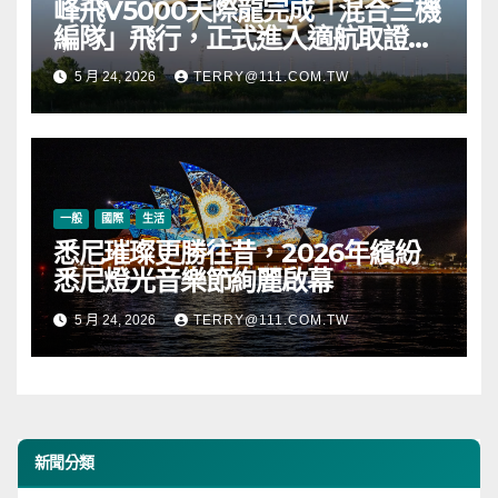
峰飛V5000天際龍完成「混合三機
編隊」飛行，正式進入適航取證階
段
5 月 24, 2026
TERRY@111.COM.TW
一般
國際
生活
悉尼璀璨更勝往昔，2026年繽紛
悉尼燈光音樂節絢麗啟幕
5 月 24, 2026
TERRY@111.COM.TW
新聞分類