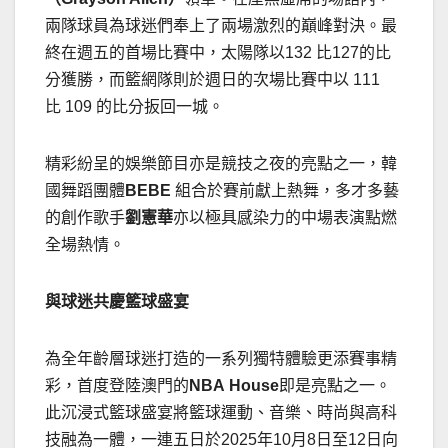
兩隊球員為球迷們奉上了兩場激烈的巔峰對決。最
終在週五的首場比賽中，太陽隊以132 比127的比
分獲勝，而籃網隊則於週日的次場比賽中以 111
比 109 的比分扳回一城。
精彩紛呈的娛樂節目亦是競技之夜的亮點之一，韓
國舞蹈團體
BEBE
組合於賽前獻上熱舞，多才多藝
的創作歌手
劉憲華
亦以極具感染力的中場表演點燃
全場熱情。
與
球迷
共慶籃球盛宴
為全年齡層球迷打造的一系列獨特體驗更添賽事精
彩，首度登陸澳門的
NBA
House
即是亮點之一。
此沉浸式籃球盛宴將籃球運動、音樂、時尚與高科
技融為一體，一連五日於2025年10月8日至12日向