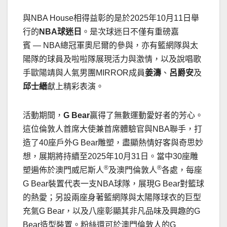
與NBA House相得益彰的是於2025年10月11日舉
行的
NBA
球迷日
。是次球迷日不僅有重磅嘉
賓 — NBA總冠軍奧尼爾的參與，亦有籃網隊與太
陽隊的球員及啦啦隊展現活力與激情，以及說唱歌
手歐陽靖與人氣男團MIRROR成員
姜濤
、
呂爵安
及
邱士縉
獻上精彩表演。
活動期間，
G Bear
贏得了無數運動愛好者的芳心。
這位倫敦人首席大使兼首席體驗官與NBA聯手，打
造了40座戶外G Bear雕塑，盡顯熱情好客與奇思妙
想，展期將持續至2025年10月31日。當中30座雕
®
®
塑遍佈於澳門威尼斯人
及澳門倫敦人
各處，每座
G Bear裝置代表一支NBA球隊，展現G Bear對籃球
的熱愛；另設兩座身著籃網隊與太陽隊球衣的巨型
充氣G Bear，以及八座彰顯其非凡品味及興趣的G
Bear造型裝置。粉絲還可於澳門倫敦人的G