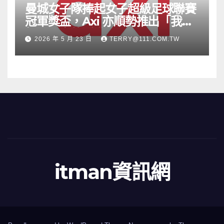
曼城女子隊捧起女子超級足球聯賽
冠軍獎盃，Axi 亦順勢推出「我的
根源」宣傳活動
2026 年 5 月 23 日
TERRY@111.COM.TW
itman資訊網