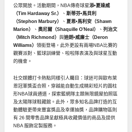
公眾開放。活動期間，NBA傳奇球星
添
•
夏達威
（
Tim Hardaway Sr.
）
、
斯蒂芬
•
馬貝利
（
Stephon Marbury
）
、
夏恩
•
馬利安（
Shawn
Marion
）
、
奧尼爾
（
Shaquille O’Neal
）
、
列治文
（
Mitch Richmond
）
與
迪朗
•
威廉士（
Deron
Williams
）
領銜登場，此外更設有兩場NBA比賽的
觀賽派對、籃球訓練營、啦啦隊表演及與球星互動
的機會。
社交媒體打卡熱點同樣引人矚目：球迷可與歐布萊
恩冠軍獎盃合照，穿越能自動生成精彩短片的圓柱
形NBA球員通道，探索籃網隊主題無限鏡屋拍照區
及太陽隊球鞋藏館。此外，眾多知名品牌打造的互
動體驗更帶來豐富獎品及幸運抽獎，品牌購物區則
有 26 間零售品牌呈獻極具收藏價值的商品及提供
NBA 服飾定製服務。