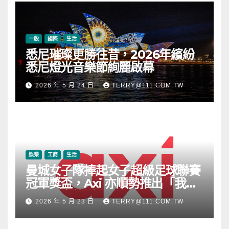
一般
國際
生活
悉尼璀璨更勝往昔，2026年繽紛
悉尼燈光音樂節絢麗啟幕
2026 年 5 月 24 日
TERRY@111.COM.TW
娛樂
工商
生活
曼城女子隊捧起女子超級足球聯賽
冠軍獎盃，Axi 亦順勢推出「我的
根源」宣傳活動
2026 年 5 月 23 日
TERRY@111.COM.TW