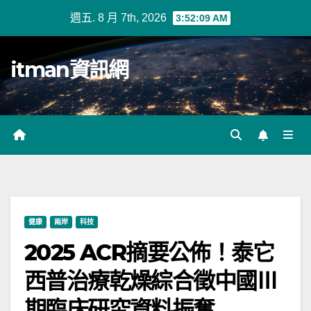
Skip
週五. 8 月 7th, 2026
3:52:10 AM
to
content
itman資訊網
健康
兩岸
科技
2025 ACR摘要公佈！泰它
西普治療乾燥綜合徵中國Ⅲ
期臨床研究資料振奮