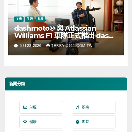
工商
生活
科技
dashmoto® 與 Atlassian
Williams F1 車隊正式推出 dash
3 Williams 版高效能電動滑板車
5 月 23, 2026
TERRY@111.COM.TW
新聞分類
財經
娛樂
健康
即時