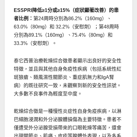
ESSPRI降低≥1分或≥15%（症狀顯著改善）的患
者比例：
第24周時分別為86.2%（160mg）、
63.0%（80mg）和 32.2%（安慰劑）；第48周時
分別為89.1%（160mg）、75.4%（80mg）和
33.3%（安慰劑）。
泰它西普治療乾燥綜合徵患者顯示出良好的安全性
特徵，並且與其他自身免疫性疾病（包括系統性紅
斑狼瘡、類風濕性關節炎、重症肌無力和IgA腎
病）的既往研究一致，未觀察到新的安全性訊號。
大多數不良事件為輕度至中度。
乾燥綜合徵是一種慢性炎症性自身免疫疾病，以淋
巴細胞浸潤和外分泌腺體損傷為主要特徵。患者不
僅遭受外分泌腺受損帶來的口眼乾燥等痛苦，還會
出現關節炎、肌痛、皮疹等腺體外表現，以及多系