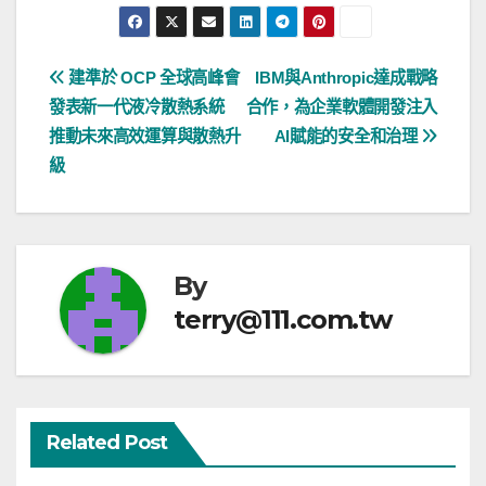
文
建準於 OCP 全球高峰會
IBM與Anthropic達成戰略
發表新一代液冷散熱系統
合作，為企業軟體開發注入
章
推動未來高效運算與散熱升
AI賦能的安全和治理
導
級
覽
By
terry@111.com.tw
Related Post