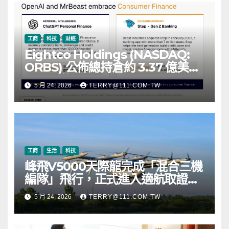
工商
科技
財經
Eightco Holdings (NASDAQ:
ORBS) 公佈總持倉約 3.37 億美
元，涵蓋 OpenAI、Beast
5 月 24, 2026
TERRY@111.COM.TW
Industries、超過 11,000 枚以太
幣 (ETH) 及逾 2.83 億枚 WLD 代
幣
工商
生活
科技
峰飛V5000天際龍完成「混合三機
編隊」飛行，正式進入適航取證階
段
5 月 24, 2026
TERRY@111.COM.TW