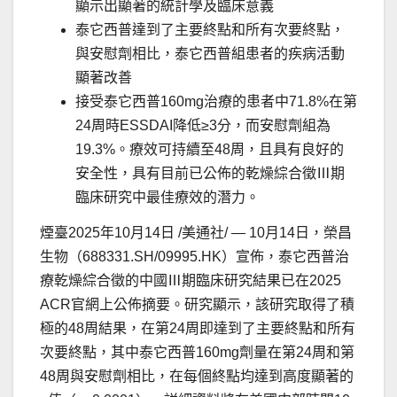
顯示出顯著的統計學及臨床意義
泰它西普達到了主要終點和所有次要終點，
與安慰劑相比，泰它西普組患者的疾病活動
顯著改善
接受泰它西普160mg治療的患者中71.8%在第
24周時ESSDAI降低≥3分，而安慰劑組為
19.3%。療效可持續至48周，且具有良好的
安全性，具有目前已公佈的乾燥綜合徵Ⅲ期
臨床研究中最佳療效的潛力。
煙臺
2025年10月14日
/美通社/ — 10月14日，榮昌
生物（688331.SH/09995.HK）宣佈，泰它西普治
療乾燥綜合徵的中國Ⅲ期臨床研究結果已在2025
ACR官網上公佈摘要。研究顯示，該研究取得了積
極的48周結果，在第24周即達到了主要終點和所有
次要終點，其中泰它西普160mg劑量在第24周和第
48周與安慰劑相比，在每個終點均達到高度顯著的