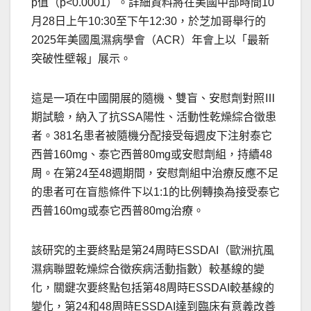
p值（p<0.0001）。詳細資料將在美國中部時間10
月28日上午10:30至下午12:30，於芝加哥舉行的
2025年美國風濕病學會（ACR）年會上以「最新
突破性壁報」展示。
這是一項在中國開展的隨機、雙盲、安慰劑對照Ⅲ
期試驗，納入了抗SSA陽性、活動性乾燥綜合徵患
者。381名患者被隨機分配接受每週皮下注射泰它
西普160mg、泰它西普80mg或安慰劑組，持續48
周。在第24至48週期間，安慰劑組中治療反應不足
的患者可在盲態條件下以1:1的比例轉換為接受泰它
西普160mg或泰它西普80mg治療。
該研究的主要終點是第24周時ESSDAI（歐洲抗風
濕病聯盟乾燥綜合徵疾病活動指數）較基線的變
化，關鍵次要終點包括第48周時ESSDAI較基線的
變化，第24和48周時ESSDAI達到臨床有意義改善