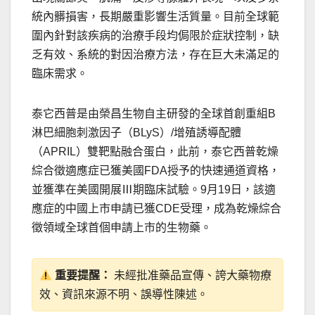
統內髒損害，長期嚴重影響生活質量。目前全球範
圍內針對該疾病的治療手段均侷限於症狀控制，缺
乏有效、系統的對因治療方法，存在巨大未滿足的
臨床需求。
泰它西普是由榮昌生物自主研發的全球首創重組B
淋巴細胞刺激因子（BLyS）/增殖誘導配體
（APRIL）雙靶點融合蛋白，此前，泰它西普乾燥
綜合徵適應症已獲美國FDA授予的快速通道資格，
並獲準在美國開展Ⅲ期臨床試驗。9月19日，該適
應症的中國上市申請已獲CDE受理，成為乾燥綜合
徵領域全球首個申請上市的生物藥。
重要提醒：
未經批准藥品宣傳、誇大藥物療
效、資訊來源不明、誤導性陳述。