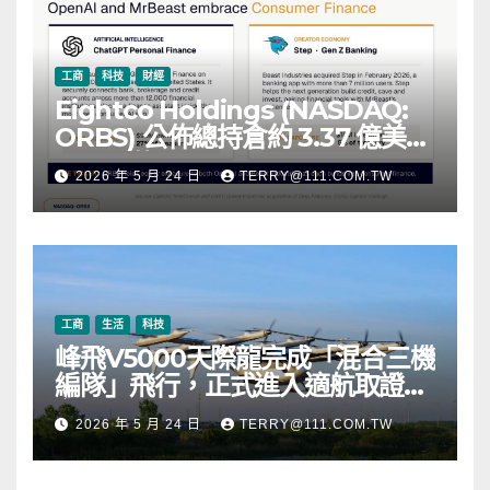
工商
科技
財經
Eightco Holdings (NASDAQ:
ORBS) 公佈總持倉約 3.37 億美
元，涵蓋 OpenAI、Beast
2026 年 5 月 24 日
TERRY@111.COM.TW
Industries、超過 11,000 枚以太
幣 (ETH) 及逾 2.83 億枚 WLD 代
幣
工商
生活
科技
峰飛V5000天際龍完成「混合三機
編隊」飛行，正式進入適航取證階
段
2026 年 5 月 24 日
TERRY@111.COM.TW