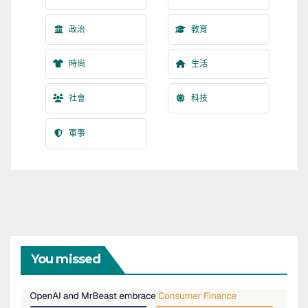
政治
教育
時尚
生活
社會
科技
軍事
You missed