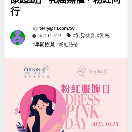
行
By
terry@111.com.tw
#乳房檢查
,
#乳癌
,
10 月 13, 2025
#早期檢測
,
#粉紅絲帶