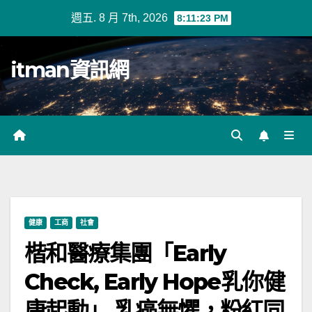
Skip
週五. 8 月 7th, 2026
8:11:24 PM
to
content
itman資訊網
健康
工商
社會
楷和醫療集團「Early
Check, Early Hope乳你健
康起動」 乳癌無懼，粉紅同