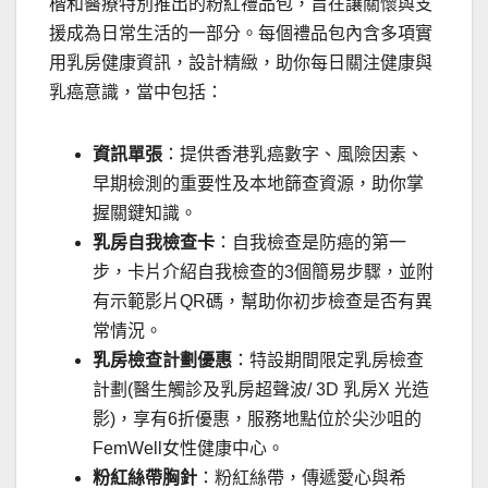
楷和醫療特別推出的粉紅禮品包，旨在讓關懷與支
援成為日常生活的一部分。每個禮品包內含多項實
用乳房健康資訊，設計精緻，助你每日關注健康與
乳癌意識，當中包括：
資訊單張
：提供香港乳癌數字、風險因素、
早期檢測的重要性及本地篩查資源，助你掌
握關鍵知識。
乳房自我檢查卡
：自我檢查是防癌的第一
步，卡片介紹自我檢查的3個簡易步驟，並附
有示範影片QR碼，幫助你初步檢查是否有異
常情況。
乳房檢查計劃優惠
：特設期間限定乳房檢查
計劃(醫生觸診及乳房超聲波/ 3D 乳房X 光造
影)，享有6折優惠，服務地點位於尖沙咀的
FemWell女性健康中心。
粉紅絲帶胸針
：粉紅絲帶，傳遞愛心與希