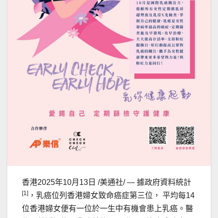
香港
2025年10月13日
/美通社/ — 據政府資料統計
[1]
，乳癌位列香港婦女致命癌症第三位， 平均每14
位香港婦女便有一位於一生中有機會患上乳癌。醫