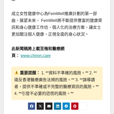
成立女性健康中心為FemWell推廣計劃的第一部
曲，展望未來， FemWell將不斷提供豐富的健康資
訊和身心健康工作坊、個人化的治療方案，讓女士
更加關注個人健康，正視全面的身心狀況。
此新聞稿將上載至楷和醫療網
頁
：
www.chiron.care
重要提醒：
1. **資料不準確的風險。** 2. **
違反香港醫療廣告法規的風險。** 3. **誤導讀
者，提供不準確或不完整的醫療資訊的風險。**
4. **引發不必要的恐慌的風險。**