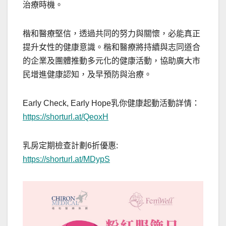
治療時機。
楷和醫療堅信，透過共同的努力與關懷，必能真正
提升女性的健康意識。楷和醫療將持續與志同道合
的企業及團體推動多元化的健康活動，協助廣大市
民增進健康認知，及早預防與治療。
Early Check, Early Hope乳你健康起動活動詳情：
https://shorturl.at/QeoxH
乳房定期檢查計劃6折優惠:
https://shorturl.at/MDypS