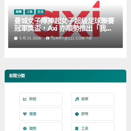
娛樂
工商
生活
曼城女子隊捧起女子超級足球聯賽
冠軍獎盃，Axi 亦順勢推出「我的
根源」宣傳活動
5 月 23, 2026
TERRY@111.COM.TW
新聞分類
財經
娛樂
健康
即時
國際
工商