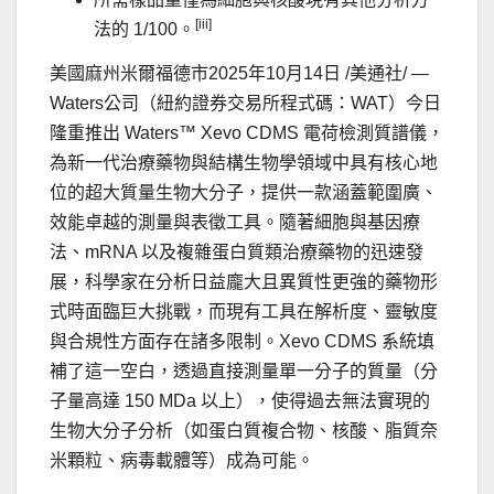
[iii]
法的
1/100
。
美國麻州米爾福德市
2025年10月14日
/美通社/ —
Waters
公司
（紐約證券交易所程式碼：
WAT
）今日
隆重推出
Waters™ Xevo CDMS
電荷檢測質譜儀，
為新一代治療藥物與結構生物學領域中具有核心地
位的超大質量生物大分子，提供一款涵蓋範圍廣、
效能卓越的測量與表徵工具。隨著細胞與基因療
法、
mRNA
以及複雜蛋白質類治療藥物的迅速發
展，科學家在分析日益龐大且異質性更強的藥物形
式時面臨巨大挑戰，而現有工具在解析度、靈敏度
與合規性方面存在諸多限制。
Xevo CDMS
系統填
補了這一空白，透過直接測量單一分子的質量（分
子量高達
150 MDa
以上），使得過去無法實現的
生物大分子分析（如蛋白質複合物、核酸、脂質奈
米顆粒、病毒載體等）成為可能。