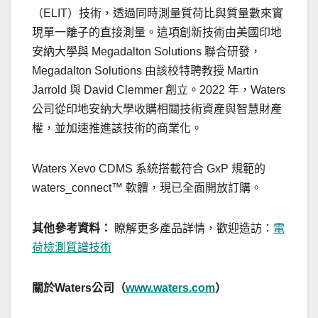
（
ELIT
）技術，透過同時測量質荷比與質量數來實
現單一離子的直接測量。這項創新技術由美國印地
安納大學與
Megadalton Solutions
聯合研發，
Megadalton Solutions
由該校特聘教授
Martin
Jarrold
與
David Clemmer
創立。
2022
年，
Waters
公司
從印地安納大學收購相關技術資產與智慧財產
權，並加速推進該技術的商業化。
Waters Xevo CDMS
系統搭載符合
GxP
規範的
waters_connect™
軟體，現已全面開放訂購。
其他參考資料：
瞭解更多產品詳情，歡迎造訪：
電
荷檢測質譜技術
關於
Waters
公司
（
www.waters.com
）