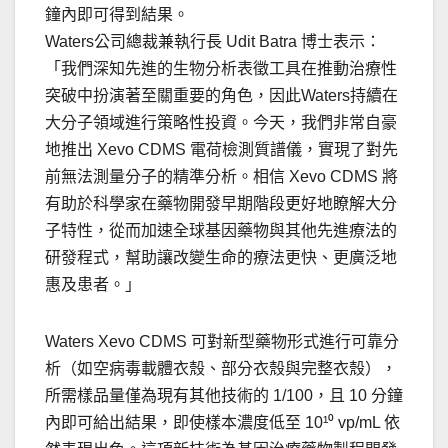
鐘內即可得到結果。
Waters
公司
總裁兼執行長
Udit Batra
博士表示：
「我們深知先進的生物分析表徵工具在推動治療性
突破中扮演著至關重要的角色，因此
Waters
持續在
大分子領域進行策略性投資。今天，我們非常自豪
地推出
Xevo CDMS
電荷檢測質譜儀，實現了對先
前無法測量分子的精準分析。相信
Xevo CDMS
將
有助於科學家在藥物開發早期階段更好地瞭解大分
子特性，從而加速全球基因藥物與其他先進療法的
研發程式，幫助讓改變生命的療法更快、更廣泛地
惠及患者。
」
Waters Xevo CDMS
可對新型藥物形式進行可靠分
析（如空病毒載體衣殼、部分衣殼與完整衣殼），
所需樣品量僅為現有其他技術的
1/100
，且
10
分鐘
內即可給出結果，即使樣本濃度低至
10¹
⁰
vp/mL
依