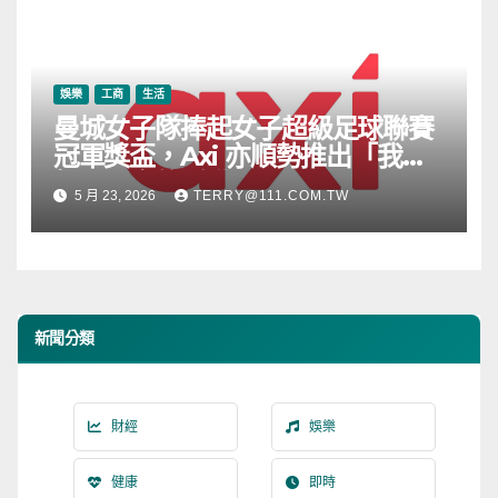
娛樂
工商
生活
曼城女子隊捧起女子超級足球聯賽
冠軍獎盃，Axi 亦順勢推出「我的
根源」宣傳活動
5 月 23, 2026
TERRY@111.COM.TW
新聞分類
財經
娛樂
健康
即時