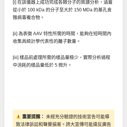
[i] 在該儀器上成功完成各類分子的質譜分析，涵蓋
從小於 100 kDa 的分子至大於 150 MDa 的基孔肯
雅病毒複合物。
[ii] 為表徵 AAV 特性所需的時間，能夠在短時間內
收集具統計學代表性的離子數量。
[iii] 樣品前處理所需的樣品量極少，實際分析過程
中消耗的樣品量低於 5 微升。
重要提醒：
未經充分驗證的技術宣告可能導
致法律訴訟和聲譽損害。誇大宣傳可能違反廣告