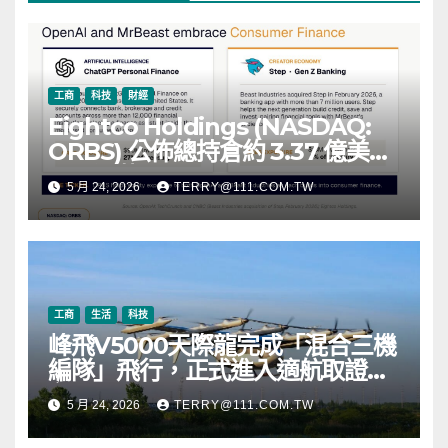
工商
科技
財經
Eightco Holdings (NASDAQ:
ORBS) 公佈總持倉約 3.37 億美
元，涵蓋 OpenAI、Beast
5 月 24, 2026
TERRY@111.COM.TW
Industries、超過 11,000 枚以太
幣 (ETH) 及逾 2.83 億枚 WLD 代
幣
工商
生活
科技
峰飛V5000天際龍完成「混合三機
編隊」飛行，正式進入適航取證階
段
5 月 24, 2026
TERRY@111.COM.TW