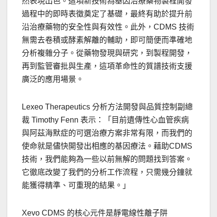
然表現出色。這項新技術為基因治療藥物製程開發
過程中的即時表徵奠定了基礎，最終有助於提升前
沿治療藥物的安全性與有效性。此外，
CDMS
技術
無需去卷積或酵素解離的輔助，即可簡便而準確地
分析複雜分子。從藥物發現與研究，到製程開發，
再到監管審批與生產，這項革命性的質譜技術支援
廣泛的應用場景。
Lexeo Therapeutics
分析方法開發與品質控制副總
裁
Timothy Fenn
表示：「目前遺傳性心血管疾病
與阿茲海默症的可選治療方案非常有限，而我們的
使命就是儘快開發出相應的基因療法。藉助
CDMS
技術，我們能夠為一些以前無解的問題找到答案。
它徹底改變了我們的分析工作流程，只需幾分鐘就
能獲得精準、可重現的結果。
」
Xevo CDMS
的核心元件是靜電線性離子阱