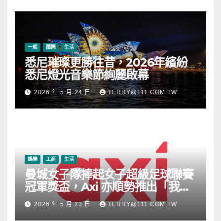
一般
國際
生活
悉尼璀璨更勝往昔，2026年繽紛
悉尼燈光音樂節絢麗啟幕
2026 年 5 月 24 日
TERRY@111.COM.TW
娛樂
工商
生活
曼城女子隊捧起女子超級足球聯賽
冠軍獎盃，Axi 亦順勢推出「我的
根源」宣傳活動
2026 年 5 月 23 日
TERRY@111.COM.TW