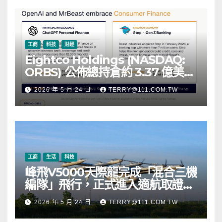
工商
科技
財經
Eightco Holdings (NASDAQ:
ORBS) 公佈總持倉約 3.37 億美
元，涵蓋 OpenAI、Beast
2026 年 5 月 24 日
TERRY@111.COM.TW
Industries、超過 11,000 枚以太
幣 (ETH) 及逾 2.83 億枚 WLD 代
幣
工商
生活
科技
峰飛V5000天際龍完成「混合三機
編隊」飛行，正式進入適航取證階
段
2026 年 5 月 24 日
TERRY@111.COM.TW