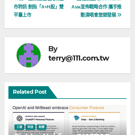
文
市聆訊 劍指「A+H股」雙
Asia宣佈戰略合作 攜手推
章
平臺上市
動演唱會旅遊發展
導
覽
By
terry@111.com.tw
Related Post
工商
科技
財經