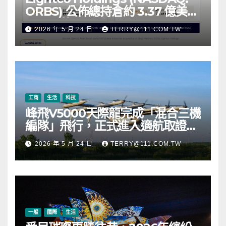
ORBS) 公佈總持倉約 3.37 億美
元，涵蓋 OpenAI、Beast
2026 年 5 月 24 日
TERRY@111.COM.TW
Industries、超過 11,000 枚以太
幣 (ETH) 及逾 2.83 億枚 WLD 代
幣
工商
生活
科技
峰飛V5000天際龍完成「混合三機
編隊」飛行，正式進入適航取證階
段
2026 年 5 月 24 日
TERRY@111.COM.TW
一般
國際
生活