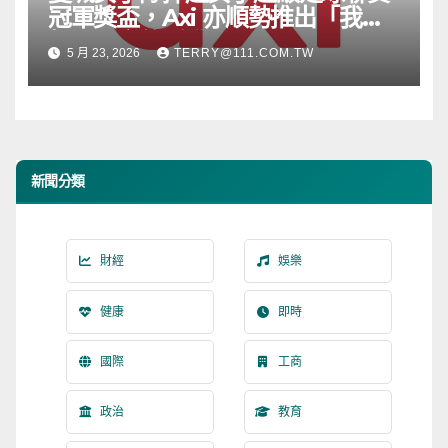
冠軍獎盃，Axi 亦順勢推出「我的
根源」宣傳活動
5 月 23, 2026
TERRY@111.COM.TW
新聞分類
財經
娛樂
健康
即時
國際
工商
政治
教育