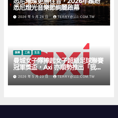
悉尼璀璨更勝往昔，2026年繽紛
悉尼燈光音樂節絢麗啟幕
2026 年 5 月 24 日
TERRY@111.COM.TW
娛樂
工商
生活
曼城女子隊捧起女子超級足球聯賽
冠軍獎盃，Axi 亦順勢推出「我的
根源」宣傳活動
2026 年 5 月 23 日
TERRY@111.COM.TW