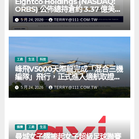
Eightco Holdings (NASDAQ:
ORBS) 公佈總持倉約 3.37 億美
元，涵蓋 OpenAI、Beast
5 月 24, 2026
TERRY@111.COM.TW
Industries、超過 11,000 枚以太
幣 (ETH) 及逾 2.83 億枚 WLD 代
幣
工商
生活
科技
峰飛V5000天際龍完成「混合三機
編隊」飛行，正式進入適航取證階
段
5 月 24, 2026
TERRY@111.COM.TW
娛樂
工商
生活
曼城女子隊捧起女子超級足球聯賽