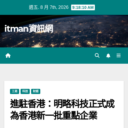
Skip
週五. 8 月 7th, 2026
9:18:11 AM
to
content
itman資訊網
工商
科技
財經
進駐香港：明略科技正式成
為香港新一批重點企業