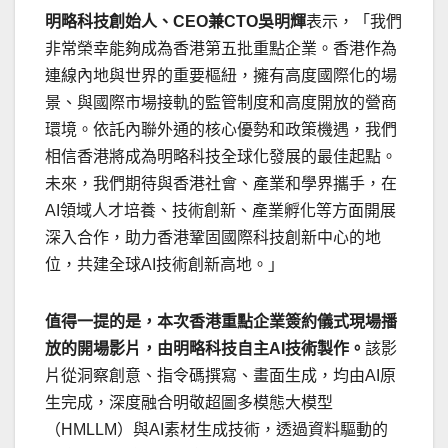
明略科技創始人、
CEO兼CTO吳明輝
表示，「我們
非常榮幸能夠成為香港第五批重點企業。香港作為
連線內地與世界的重要樞紐，擁有高度國際化的場
景、與國際市場接軌的監管制度和高度開放的營商
環境。依託內聯外通的核心優勢和政策機遇，我們
相信香港將成為明略科技全球化發展的最佳起點。
未來，我們期待與香港社會、產業和學界攜手，在
AI領域人才培養、技術創新、產業孵化等方面開展
深入合作，助力香港鞏固國際科技創新中心的地
位，共建全球AI技術創新高地。」
值得一提的是，本次香港重點企業簽約儀式現場播
放的開場影片，由明略科技自主
AI技術製作。
該影
片從洞察創意、指令碼撰寫、畫面生成，均由AI原
生完成，深度融合明敬超圖多模態大模型
（HMLLM）與AI素材生成技術，透過資料驅動的