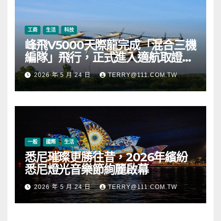
工商
生活
科技
峰飛V5000天際龍完成「混合三機
編隊」飛行，正式進入適航取證階
段
2026 年 5 月 24 日
TERRY@111.COM.TW
一般
國際
生活
悉尼璀璨更勝往昔，2026年繽紛
悉尼燈光音樂節絢麗啟幕
2026 年 5 月 24 日
TERRY@111.COM.TW