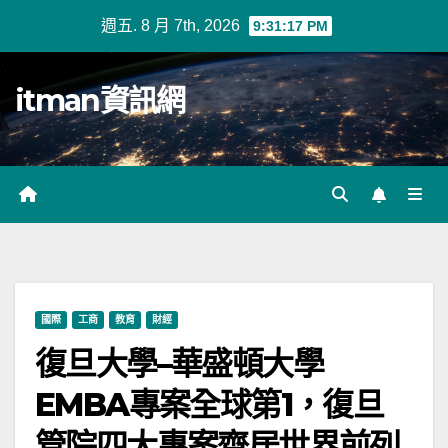
Skip
週五. 8 月 7th, 2026
9:31:18 PM
to
content
itman資訊網
國際
工商
教育
財經
復旦大學–華盛頓大學
EMBA專案全球第1，復旦
管院四大專案齊居世界前列