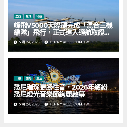
工商
生活
科技
峰飛V5000天際龍完成「混合三機
編隊」飛行，正式進入適航取證階
段
5 月 24, 2026
TERRY@111.COM.TW
一般
國際
生活
悉尼璀璨更勝往昔，2026年繽紛
悉尼燈光音樂節絢麗啟幕
5 月 24, 2026
TERRY@111.COM.TW