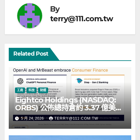
By
terry@111.com.tw
Related Post
工商
科技
財經
Eightco Holdings (NASDAQ:
ORBS) 公佈總持倉約 3.37 億美
元，涵蓋 OpenAI、Beast
5 月 24, 2026
TERRY@111.COM.TW
Industries、超過 11,000 枚以太
幣 (ETH) 及逾 2.83 億枚 WLD 代
幣