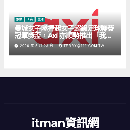
娛樂
工商
生活
曼城女子隊捧起女子超級足球聯賽
冠軍獎盃，Axi 亦順勢推出「我的
根源」宣傳活動
2026 年 5 月 23 日
TERRY@111.COM.TW
itman資訊網