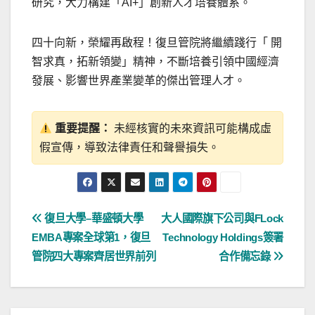
研究，大力構建「AI+」創新人才培養體系。
四十向新，榮耀再啟程！復旦管院將繼續踐行
「
開
智求真，拓新領變」精神，不斷培養引領中國經濟
發展、影響世界產業變革的傑出管理人才。
重要提醒：
未經核實的未來資訊可能構成虛
假宣傳，導致法律責任和聲譽損失。
文
復旦大學–華盛頓大學
大人國際旗下公司與FLock
EMBA專案全球第1，復旦
Technology Holdings簽署
章
管院四大專案齊居世界前列
合作備忘錄
導
覽