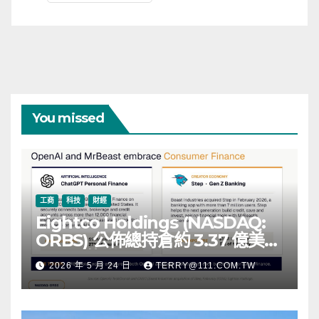
You missed
工商
科技
財經
Eightco Holdings (NASDAQ:
ORBS) 公佈總持倉約 3.37 億美
元，涵蓋 OpenAI、Beast
2026 年 5 月 24 日
TERRY@111.COM.TW
Industries、超過 11,000 枚以太
幣 (ETH) 及逾 2.83 億枚 WLD 代
幣