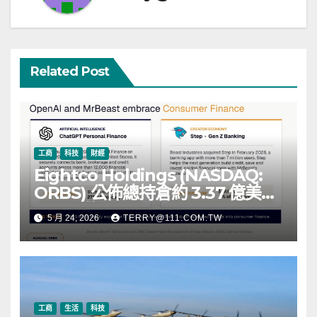
Related Post
工商
科技
財經
Eightco Holdings (NASDAQ:
ORBS) 公佈總持倉約 3.37 億美
元，涵蓋 OpenAI、Beast
5 月 24, 2026
TERRY@111.COM.TW
Industries、超過 11,000 枚以太
幣 (ETH) 及逾 2.83 億枚 WLD 代
幣
工商
生活
科技