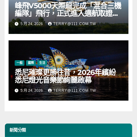
峰飛V5000天際龍完成「混合三機
編隊」飛行，正式進入適航取證階
段
5 月 24, 2026
TERRY@111.COM.TW
一般
國際
生活
悉尼璀璨更勝往昔，2026年繽紛
悉尼燈光音樂節絢麗啟幕
5 月 24, 2026
TERRY@111.COM.TW
新聞分類