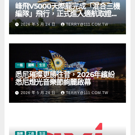
峰飛V5000天際龍完成「混合三機
編隊」飛行，正式進入適航取證階
段
2026 年 5 月 24 日
TERRY@111.COM.TW
一般
國際
生活
悉尼璀璨更勝往昔，2026年繽紛
悉尼燈光音樂節絢麗啟幕
2026 年 5 月 24 日
TERRY@111.COM.TW
娛樂
工商
生活