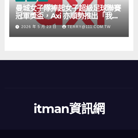
曼城女子隊捧起女子超級足球聯賽
冠軍獎盃，Axi 亦順勢推出「我的
根源」宣傳活動
2026 年 5 月 23 日
TERRY@111.COM.TW
itman資訊網