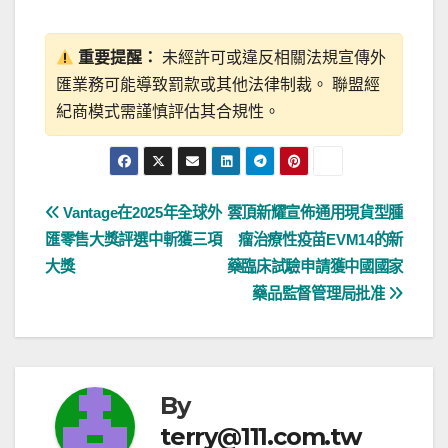
重要提醒：
未經許可或違反相關法規宣傳外
匯業務可能導致罰款或其他法律制裁。 聯盟經
紀商模式需謹慎評估其合規性。
文
Vantage在2025年全球外
雲頂新耀宣佈通用現貨型腫
匯零售大獎評選中斬獲三項
瘤治療性疫苗EVM14的新
章
大獎
藥臨床試驗申請獲中國國家
導
藥品監督管理局批准
覽
By
terry@111.com.tw