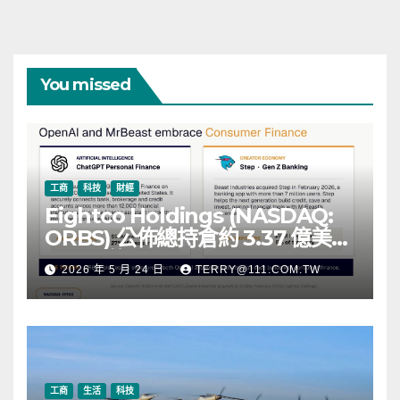
You missed
工商
科技
財經
Eightco Holdings (NASDAQ:
ORBS) 公佈總持倉約 3.37 億美
元，涵蓋 OpenAI、Beast
2026 年 5 月 24 日
TERRY@111.COM.TW
Industries、超過 11,000 枚以太
幣 (ETH) 及逾 2.83 億枚 WLD 代
幣
工商
生活
科技