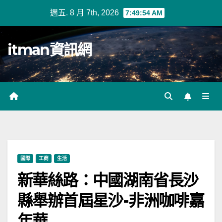
Skip
週五. 8 月 7th, 2026
7:49:55 AM
to
content
itman資訊網
國際
工商
生活
新華絲路：中國湖南省長沙
縣舉辦首屆星沙-非洲咖啡嘉
年華