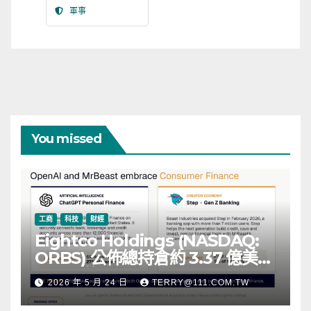
軍事
You missed
工商
科技
財經
Eightco Holdings (NASDAQ:
ORBS) 公佈總持倉約 3.37 億美
元，涵蓋 OpenAI、Beast
2026 年 5 月 24 日
TERRY@111.COM.TW
Industries、超過 11,000 枚以太
幣 (ETH) 及逾 2.83 億枚 WLD 代