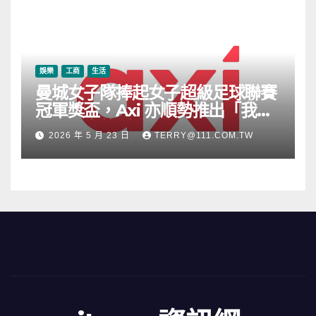
娛樂
工商
生活
曼城女子隊捧起女子超級足球聯賽
冠軍獎盃，Axi 亦順勢推出「我的
根源」宣傳活動
2026 年 5 月 23 日
TERRY@111.COM.TW