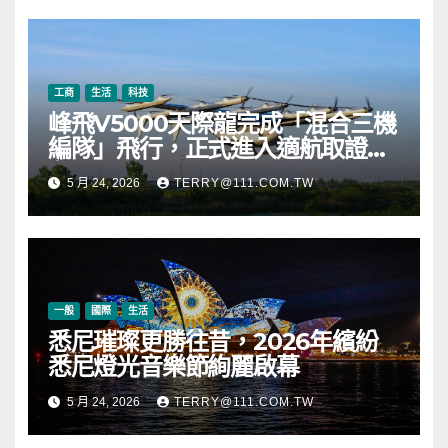
幣 (ETH) 及逾 2.83 億枚 WLD 代
幣
工商
生活
科技
峰飛V5000天際龍完成「混合三機
編隊」飛行，正式進入適航取證階
段
5 月 24, 2026
TERRY@111.COM.TW
一般
國際
生活
悉尼璀璨更勝往昔，2026年繽紛
悉尼燈光音樂節絢麗啟幕
5 月 24, 2026
TERRY@111.COM.TW