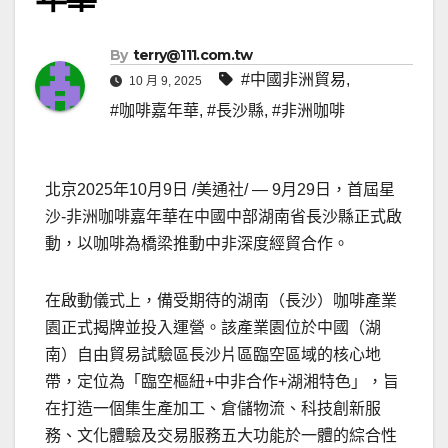
By
terry@111.com.tw
#中國非洲貿易
,
10 月 9, 2025
#咖啡嘉年華
,
#長沙縣
,
#非洲咖啡
北京
2025年10月9日
/美通社/ — 9月29日，首屆星
沙-非洲咖啡嘉年華在中國中部湖南省長沙縣正式啟
動，以咖啡為橋梁推動中非深度經貿合作。
在啟動儀式上，備受期待的湖南（長沙）咖啡產業
園正式揭牌並投入運營。該產業園位於中國（湖
南）自由貿易試驗區長沙片區臨空區域的核心地
帶，定位為「臨空樞紐+中非合作+湖湘特色」，旨
在打造一個集生產加工、倉儲物流、科技創新服
務、文化體驗及交易服務五大功能於一體的綜合性