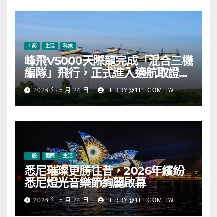
幣
工商
生活
科技
峰飛V5000天際龍完成「混合三機
編隊」飛行，正式進入適航取證階
段
2026 年 5 月 24 日
TERRY@111.COM.TW
一般
國際
生活
悉尼璀璨更勝往昔，2026年繽紛
悉尼燈光音樂節絢麗啟幕
2026 年 5 月 24 日
TERRY@111.COM.TW