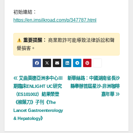
初始連結：
https://en.imsilkroad.com/p/347787.html
重要提醒：
商業欺詐可能導致法律訴訟和聲
譽損害。
文
艾曲莫德亞洲多中心Ⅲ
新華絲路：中國湖南省長沙
期臨床ENLIGHT UC研究
縣舉辦首屆星沙-非洲咖啡
章
（ES101002）結果榮登
嘉年華
導
《柳葉刀》子刊《The
Lancet Gastroenterology
覽
& Hepatology》