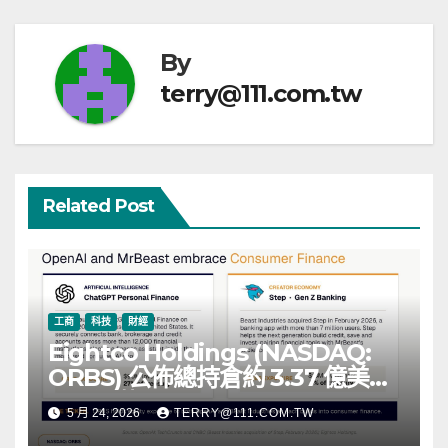
By
terry@111.com.tw
Related Post
工商
科技
財經
Eightco Holdings (NASDAQ:
ORBS) 公佈總持倉約 3.37 億美
元，涵蓋 OpenAI、Beast
5 月 24, 2026
TERRY@111.COM.TW
Industries、超過 11,000 枚以太