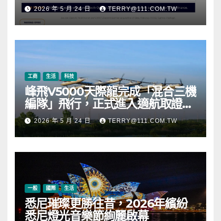
元，涵蓋 OpenAI、Beast
2026 年 5 月 24 日
TERRY@111.COM.TW
Industries、超過 11,000 枚以太
幣 (ETH) 及逾 2.83 億枚 WLD 代
幣
工商
生活
科技
峰飛V5000天際龍完成「混合三機
編隊」飛行，正式進入適航取證階
段
2026 年 5 月 24 日
TERRY@111.COM.TW
一般
國際
生活
悉尼璀璨更勝往昔，2026年繽紛
悉尼燈光音樂節絢麗啟幕