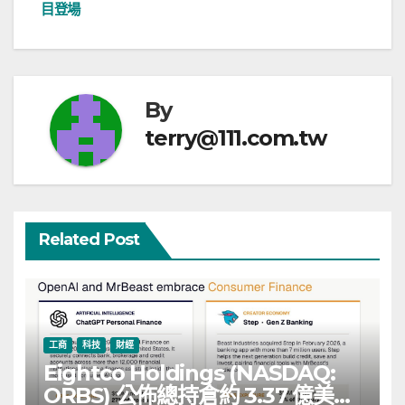
導
目登場
覽
By
terry@111.com.tw
Related Post
工商
科技
財經
Eightco Holdings (NASDAQ:
ORBS) 公佈總持倉約 3.37 億美