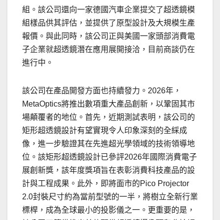
組。該公司還向一家德國汽車企業提交了超透鏡模
組樣品供其評估，並提供了原型設計及大規模生產
報價。與此同時，該公司正與美國一家頭部消費電
子企業就超透鏡潛在應用展開接洽，目前商談仍在
進行中。
該公司在產品開發方面也持續發力。2026年，
MetaOptics將推出數項重大產品創新，以鞏固其市
場顛覆者的地位。首先，近期測試表明，該公司的
矩形超透鏡設計有望實現令人印象深刻的全綵成
像，進一步驗證其在先進超光學領域的技術領導地
位。該矩形超透鏡設計已參評2026年國際消費電子
展創新獎，該年度獎項旨在表彰消費科技產品的設
計與工程成果。此外，即將面市的Pico Projector
2.0封裝尺寸約為當前型號的一半，將樹立全新行業
標桿，成為全球最小的投影儀之一。更重要的是，