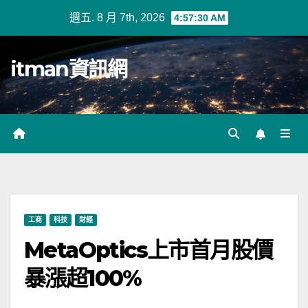
Skip
週五. 8 月 7th, 2026
4:57:31 AM
to
content
itman資訊網
工商
科技
財經
MetaOptics上市首月股價
暴漲超100%