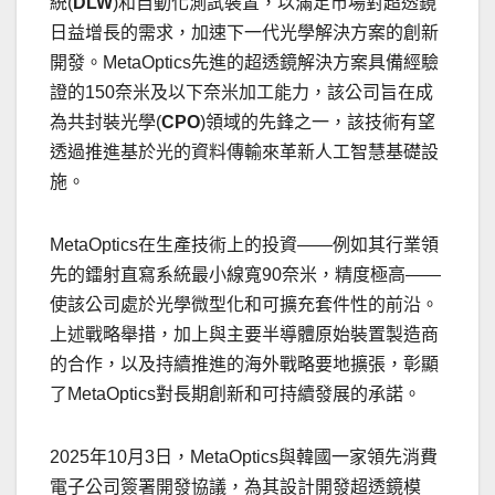
統(
DLW
)和自動化測試裝置，以滿足市場對超透鏡
日益增長的需求，加速下一代光學解決方案的創新
開發。MetaOptics先進的超透鏡解決方案具備經驗
證的150奈米及以下奈米加工能力，該公司旨在成
為共封裝光學(
CPO
)領域的先鋒之一，該技術有望
透過推進基於光的資料傳輸來革新人工智慧基礎設
施。
MetaOptics在生產技術上的投資——例如其行業領
先的鐳射直寫系統最小線寬90奈米，精度極高——
使該公司處於光學微型化和可擴充套件性的前沿。
上述戰略舉措，加上與主要半導體原始裝置製造商
的合作，以及持續推進的海外戰略要地擴張，彰顯
了MetaOptics對長期創新和可持續發展的承諾。
2025年10月3日，MetaOptics與韓國一家領先消費
電子公司簽署開發協議，為其設計開發超透鏡模