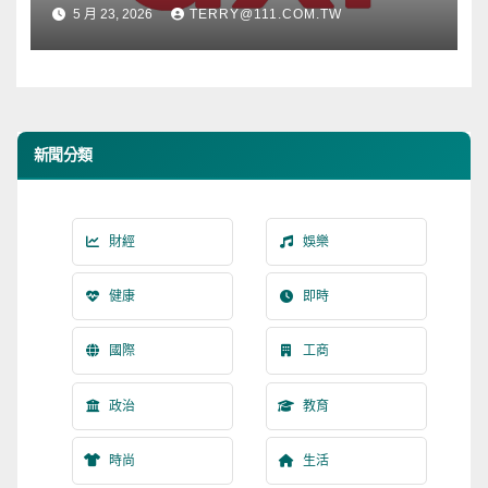
根源」宣傳活動
5 月 23, 2026
TERRY@111.COM.TW
新聞分類
財經
娛樂
健康
即時
國際
工商
政治
教育
時尚
生活