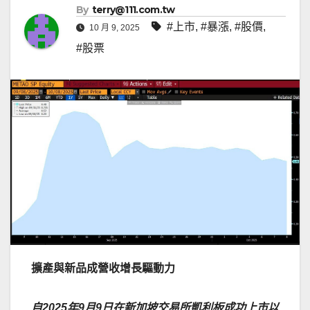
By
terry@111.com.tw
#上市
,
#暴漲
,
#股價
,
10 月 9, 2025
#股票
擴產與新品成營收增長驅動力
自
2025年9月9日在新加坡交易所凱利板成功上市以