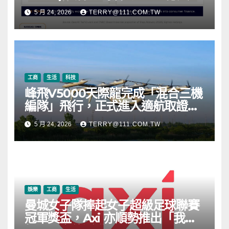
元，涵蓋 OpenAI、Beast
5 月 24, 2026
TERRY@111.COM.TW
Industries、超過 11,000 枚以太
幣 (ETH) 及逾 2.83 億枚 WLD 代
幣
工商
生活
科技
峰飛V5000天際龍完成「混合三機
編隊」飛行，正式進入適航取證階
段
5 月 24, 2026
TERRY@111.COM.TW
娛樂
工商
生活
曼城女子隊捧起女子超級足球聯賽
冠軍獎盃，Axi 亦順勢推出「我的