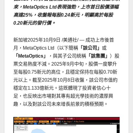
來，MetaOptics Ltd表現強勁，上市首日股價漲幅
高達25%，收盤報每股0.24新元，明顯高於每股
0.20新元的發行價。
新加坡
2025年10月9日
/美通社/ — 成功上市後首
月，MetaOptics Ltd（以下簡稱
「該公司」
或
「MetaOptics」
，與其子公司統稱
「該集團」
）股
票交易熱度不減。2025年9月中旬，股價一度攀升
至每股0.75新元的高位，且穩定保持在每股0.70新
元以上。截至2025年10月8日收盤，該公司市值約
穩定在1.133億新元。這既體現了投資者信心十
足，也反映出市場對其專有超光學技術的濃厚興
趣，以及對該公司未來增長前景的積極預期。