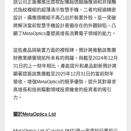
該公司正籌備推出首款配備超透鏡攝像頭和非接觸
式指紋模組的超薄演示智慧手機，二者均經過精密
設計，攝像頭模組不再凸出於裝置外殼。這一突破
將解決當前智慧手機設計普遍存在的外觀缺陷，凸
顯了MetaOptics重塑高增長消費電子領域的能力。
這些產品與裝置方面的裡程碑，預計將推動該集團
財務業績實現前所未有的飛躍。與截至2024年12月
31日的上一財年相比，產能提升和產品創新預計將
顯著提振該集團截至2025年12月31日的當前財年
營收，增強MetaOptics的競爭優勢，提升其對尋求
高增長和技術驅動領域投資機會的投資者的吸引
力。
關於
MetaOptics Ltd
MetaOptics Ltd (Catalist: 9MT)是一家處於行業前沿