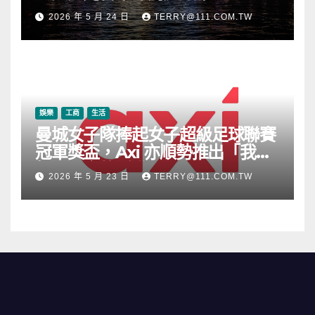
2026 年 5 月 24 日
TERRY@111.COM.TW
娛樂
工商
生活
曼城女子隊捧起女子超級足球聯賽
冠軍獎盃，Axi 亦順勢推出「我的
根源」宣傳活動
2026 年 5 月 23 日
TERRY@111.COM.TW