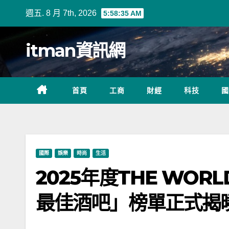
Skip
週五. 8 月 7th, 2026
5:58:37 AM
to
content
itman資訊網
首頁
工商
財經
科技
國
國際
娛樂
時尚
生活
2025年度THE WORLD
最佳酒吧」榜單正式揭