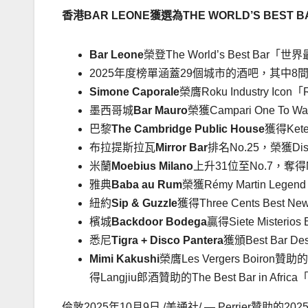
香港
BAR LEONE
獲選為
THE WORLD’S BEST B
Bar Leone
榮登The World’s Best B
2025年度榜單涵蓋29個城市的酒吧，其中8
Simone Caporale
榮膺Roku Industry I
墨西哥城
Bar Mauro
榮獲Campari One To 
巴黎
The Cambridge Public House
獲得Kete
布拉提斯拉瓦
Mirror Bar
排名No.25，榮獲Disa
米蘭
Moebius Milano
上升31位至No.7，奪得Nik
雅典
Baba au Rum
榮獲Rémy Martin Legend
紐約
Sip & Guzzle
獲得Three Cents Best 
檳城
Backdoor Bodega
贏得Siete Misterio
悉尼
Tigra + Disco Pantera
獲頒Best Bar 
Mimi Kakushi
榮膺Les Vergers Boiron贊助的
得Langjiu郎酒贊助的The Best Bar in A
倫敦
2025年10月9日
/美通社/ — Perrier贊助的20