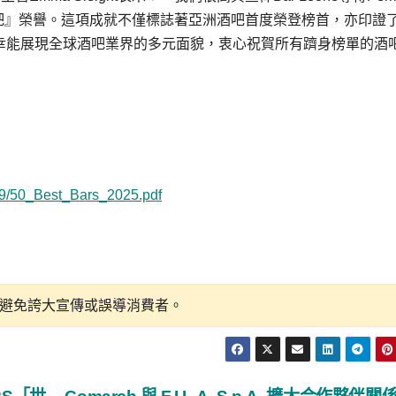
『世界最佳酒吧』榮譽。這項成就不僅標誌著亞洲酒吧首度榮登榜首，亦印證了
榮幸能展現全球酒吧業界的多元面貌，衷心祝賀所有躋身榜單的酒
79/50_Best_Bars_2025.pdf
避免誇大宣傳或誤導消費者。