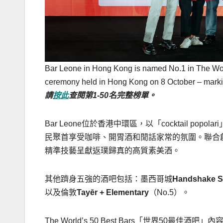
Bar Leone in Hong Kong is named No.1 in The Worl
ceremony held in Hong Kong on 8 October – marking 
請
按此
查閱第
1-50
名完整榜單。
Bar Leone位於香港中環區，以「cocktail 
民聚首享受咖啡、開胃酒和閒話家常的氛圍。聯合創辦人L
精準技藝呈獻返璞歸真的高質素美酒。
其他躋身五強的酒吧包括：墨西哥城
Handshake S
以及倫敦
Tayēr + Elementary
（No.5）。
The World’s 50 Best Bars「世界50最佳酒吧」