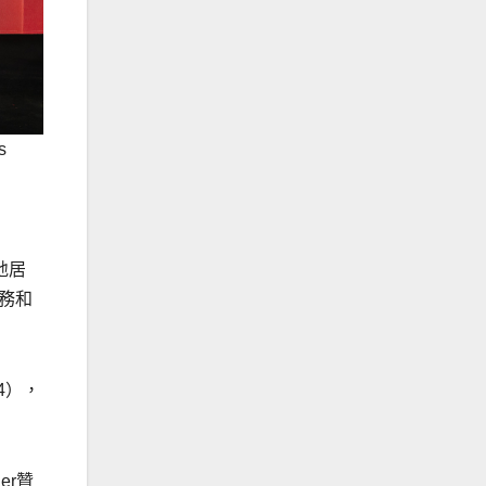
s
地居
服務和
.4），
er贊