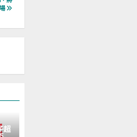
關係，將
市場
子超
盃，