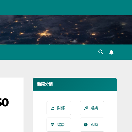
新聞分類
50
財經
娛樂
健康
即時