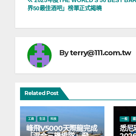
文
2025年度THE WORLD’S 50 BEST B
界50最佳酒吧」榜單正式揭曉
章
導
覽
By
terry@111.com.tw
Related Post
工商
生活
科技
一般
國
峰飛V5000天際龍完成
悉尼
「混合三機編隊」飛
20