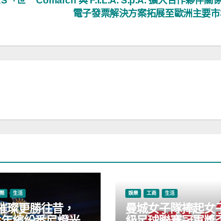
ARS「世
Comarch 與 F.I.L.A. S.p.A. 擴大合作夥伴
電子發票解決方案拓展至歐洲主要
際
生活
娛樂
工商
生活
璀璨更勝往昔，
曼城女子隊捧起女
26年繽紛悉尼燈光
級足球聯賽冠軍獎