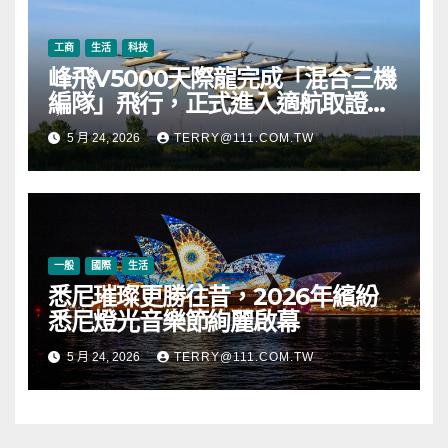
工商
生活
科技
峰飛V5000天際龍完成「混合三機
編隊」飛行，正式進入適航取證階
段
5 月 24, 2026
TERRY@111.COM.TW
一般
國際
生活
悉尼璀璨更勝往昔，2026年繽紛
悉尼燈光音樂節絢麗啟幕
5 月 24, 2026
TERRY@111.COM.TW