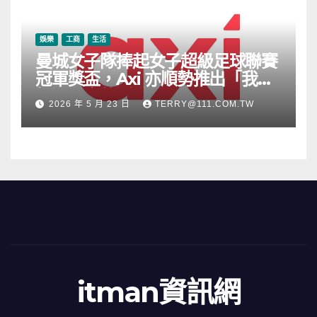
娛樂
工商
生活
曼城女子隊捧起女子超級足球聯賽
冠軍獎盃，Axi 亦順勢推出「我的
根源」宣傳活動
2026 年 5 月 23 日
TERRY@111.COM.TW
itman資訊網