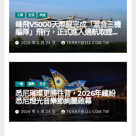
工商
生活
科技
峰飛V5000天際龍完成「混合三機
編隊」飛行，正式進入適航取證階
段
2026 年 5 月 24 日
TERRY@111.COM.TW
一般
國際
生活
悉尼璀璨更勝往昔，2026年繽紛
悉尼燈光音樂節絢麗啟幕
2026 年 5 月 24 日
TERRY@111.COM.TW