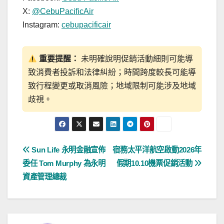
X:
@CebuPacificAir
Instagram:
cebupacificair
重要提醒：
未明確說明促銷活動細則可能導
致消費者投訴和法律糾紛；時間跨度較長可能導
致行程變更或取消風險；地域限制可能涉及地域
歧視。
文
Sun Life 永明金融宣佈
宿務太平洋航空啟動2026年
委任 Tom Murphy 為永明
假期10.10機票促銷活動
章
資產管理總裁
導
覽