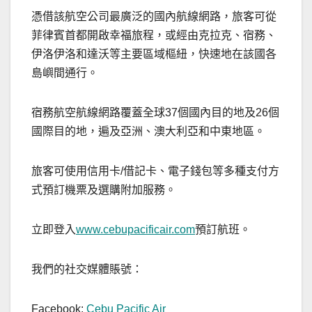
憑借該航空公司最廣泛的國內航線網路，旅客可從
菲律賓首都開啟幸福旅程，或經由克拉克、宿務、
伊洛伊洛和達沃等主要區域樞紐，快速地在該國各
島嶼間通行。
宿務航空航線網路覆蓋全球37個國內目的地及26個
國際目的地，遍及亞洲、澳大利亞和中東地區。
旅客可使用信用卡/借記卡、電子錢包等多種支付方
式預訂機票及選購附加服務。
立即登入
www.cebupacificair.com
預訂航班。
我們的社交媒體賬號：
Facebook:
Cebu Pacific Air