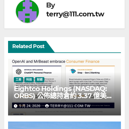
By
terry@111.com.tw
Related Post
工商
科技
財經
Eightco Holdings (NASDAQ:
ORBS) 公佈總持倉約 3.37 億美
元，涵蓋 OpenAI、Beast
5 月 24, 2026
TERRY@111.COM.TW
Industries、超過 11,000 枚以太
幣 (ETH) 及逾 2.83 億枚 WLD 代
幣