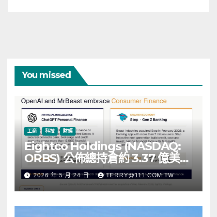
You missed
工商
科技
財經
Eightco Holdings (NASDAQ:
ORBS) 公佈總持倉約 3.37 億美
元，涵蓋 OpenAI、Beast
2026 年 5 月 24 日
TERRY@111.COM.TW
Industries、超過 11,000 枚以太
幣 (ETH) 及逾 2.83 億枚 WLD 代
幣