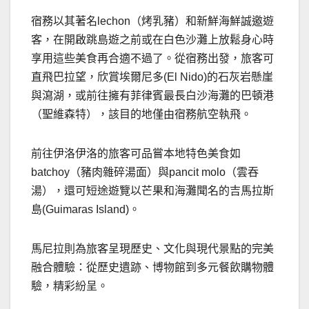
宿務以其著名lechon（烤乳豬）和新鮮海鮮誠邀遊
客，在開啟跳島遊之前或在白色沙灘上放鬆身心時
享用這些美食再合適不過了。從宿務出發，旅客可
直飛巴拉望，欣賞埃爾尼多(El Nido)的石灰岩懸崖
與瀉湖，或前往擁有菲律賓最長白沙海灘的巴頓港
（聖維森特），該目的地僅由宿務航空執飛。
前往伊洛伊洛的旅客可品嘗本地特色美食如
batchoy（豬肉雜碎湯面）與pancit molo（雲吞
湯），還可短途遊覽以芒果和海灘聞名的吉馬拉斯
島(Guimaras Island)。
馬尼拉則為旅客呈現歷史、文化與現代景點的完美
融合體驗：從歷史遺跡、博物館到多元餐飲購物體
驗，精彩紛呈。