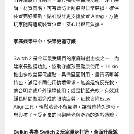
出專屬旅行收納盒，兼具攜帶與保護功能，外型時
尚、材質高階，可有效防止刮痕與日常磨損，確保
裝置完好如新。貼心設計更支援放置 Airtag，方便
玩家隨時追蹤裝置位置，安心出遊無負擔。
家庭娛樂中心，快樂更需守護
Switch 2 是今年最受矚目的家庭遊戲主機之一，內
建家長監護功能，協助守護孩童健康使用。Belkin
推出多款螢幕保護貼，具備堅固耐用、畫質清晰等
特色，滿足不同使用情境需求。無論是抗反光款，
適合明亮或戶外環境使用；或是抗藍光款，有效減
緩長時間遊戲造成的眼睛疲勞，每款皆附Easy
Align工具，輕鬆貼合不留氣泡，讓螢幕持久清晰。
您與孩子享受更長的同樂時光與舒適的遊戲體驗。
Belkin
專為
Switch 2
玩家量身打造，全面升級遊