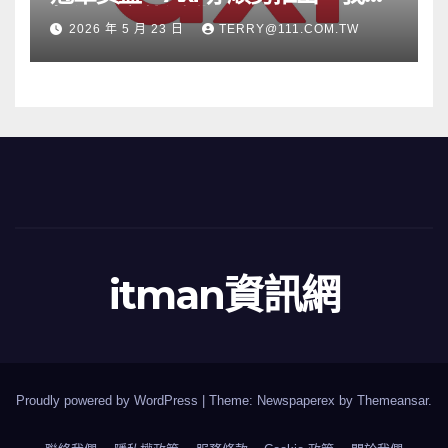
根源」宣傳活動
2026 年 5 月 23 日
TERRY@111.COM.TW
itman資訊網
Proudly powered by WordPress
|
Theme: Newspaperex by
Themeansar
.