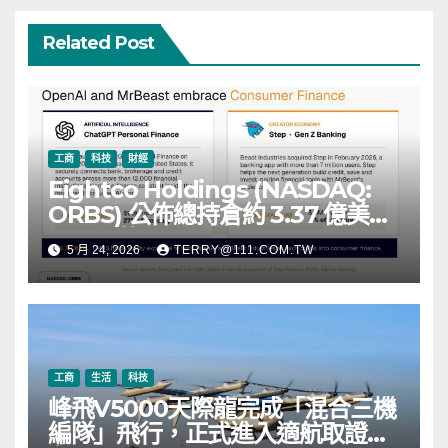
Related Post
工商
科技
財經
Eightco Holdings (NASDAQ:
ORBS) 公佈總持倉約 3.37 億美
元，涵蓋 OpenAI、Beast
5 月 24, 2026
TERRY@111.COM.TW
Industries、超過 11,000 枚以太
幣 (ETH) 及逾 2.83 億枚 WLD 代
幣
工商
生活
科技
峰飛V5000天際龍完成「混合三機
編隊」飛行，正式進入適航取證階