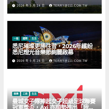
段
2026 年 5 月 24 日
TERRY@111.COM.TW
一般
國際
生活
悉尼璀璨更勝往昔，2026年繽紛
悉尼燈光音樂節絢麗啟幕
2026 年 5 月 24 日
TERRY@111.COM.TW
娛樂
工商
生活
曼城女子隊捧起女子超級足球聯賽
冠軍獎盃，Axi 亦順勢推出「我的