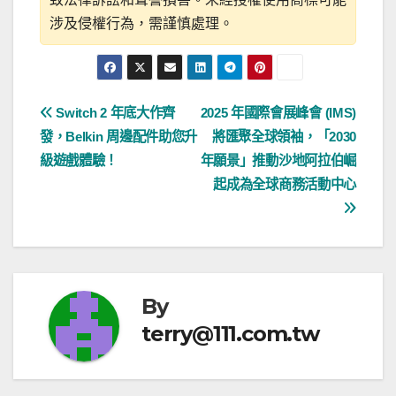
涉及侵權行為，需謹慎處理。
文
Switch 2 年底大作齊
2025 年國際會展峰會 (IMS)
發，Belkin 周邊配件助您升
將匯聚全球領袖，「2030
章
級遊戲體驗！
年願景」推動沙地阿拉伯崛
導
起成為全球商務活動中心
覽
By
terry@111.com.tw