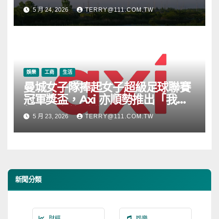
段
5 月 24, 2026
TERRY@111.COM.TW
娛樂
工商
生活
曼城女子隊捧起女子超級足球聯賽
冠軍獎盃，Axi 亦順勢推出「我的
根源」宣傳活動
5 月 23, 2026
TERRY@111.COM.TW
新聞分類
財經
娛樂