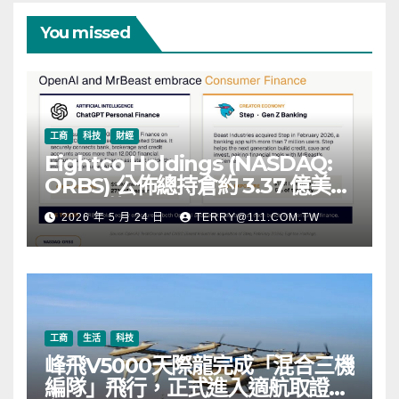
You missed
工商
科技
財經
Eightco Holdings (NASDAQ:
ORBS) 公佈總持倉約 3.37 億美
元，涵蓋 OpenAI、Beast
2026 年 5 月 24 日
TERRY@111.COM.TW
Industries、超過 11,000 枚以太
幣 (ETH) 及逾 2.83 億枚 WLD 代
幣
工商
生活
科技
峰飛V5000天際龍完成「混合三機
編隊」飛行，正式進入適航取證階