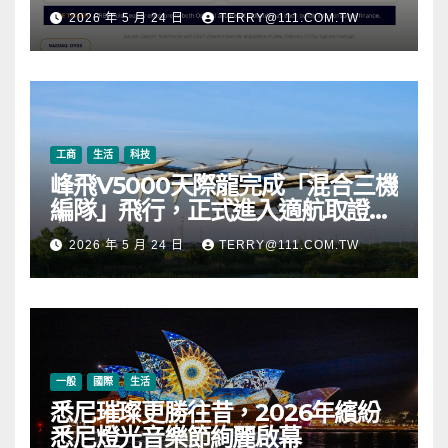
元，涵蓋 OpenAI、Beast
2026 年 5 月 24 日
TERRY@111.COM.TW
Industries、超過 11,000 枚以太
幣 (ETH) 及逾 2.83 億枚 WLD 代
幣
工商
生活
科技
峰飛V5000天際龍完成「混合三機
編隊」飛行，正式進入適航取證階
段
2026 年 5 月 24 日
TERRY@111.COM.TW
一般
國際
生活
悉尼璀璨更勝往昔，2026年繽紛
悉尼燈光音樂節絢麗啟幕