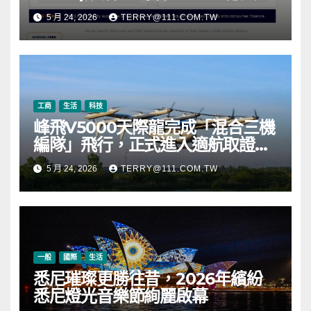
元，涵蓋 OpenAI、Beast
5 月 24, 2026
TERRY@111.COM.TW
Industries、超過 11,000 枚以太
幣 (ETH) 及逾 2.83 億枚 WLD 代
幣
工商
生活
科技
峰飛V5000天際龍完成「混合三機
編隊」飛行，正式進入適航取證階
段
5 月 24, 2026
TERRY@111.COM.TW
一般
國際
生活
悉尼璀璨更勝往昔，2026年繽紛
悉尼燈光音樂節絢麗啟幕