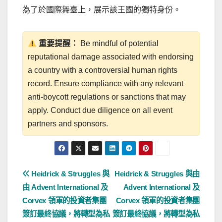
為了於國際舞臺上，展示該王國的獨特身份。
重要提醒：
Be mindful of potential
reputational damage associated with endorsing
a country with a controversial human rights
record. Ensure compliance with any relevant
anti-boycott regulations or sanctions that may
apply. Conduct due diligence on all event
partners and sponsors.
文
Heidrick & Struggles 與
Heidrick & Struggles 與由
由 Advent International 及
Advent International 及
章
Corvex 領軍的投資者集團
Corvex 領軍的投資者集團
導
簽訂最終協議，將轉型為私
簽訂最終協議，將轉型為私