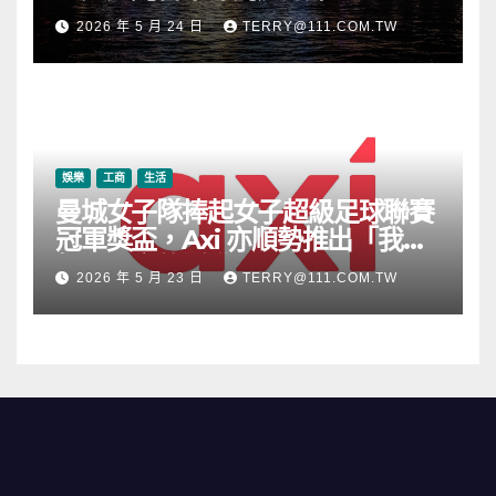
2026 年 5 月 24 日
TERRY@111.COM.TW
娛樂
工商
生活
曼城女子隊捧起女子超級足球聯賽
冠軍獎盃，Axi 亦順勢推出「我的
根源」宣傳活動
2026 年 5 月 23 日
TERRY@111.COM.TW