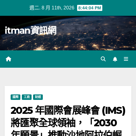
Skip
週二. 8 月 11th, 2026
8:44:04 PM
to
content
itman資訊網
國際
工商
財經
2025 年國際會展峰會 (IMS)
將匯聚全球領袖，「2030
年願景」推動沙地阿拉伯崛