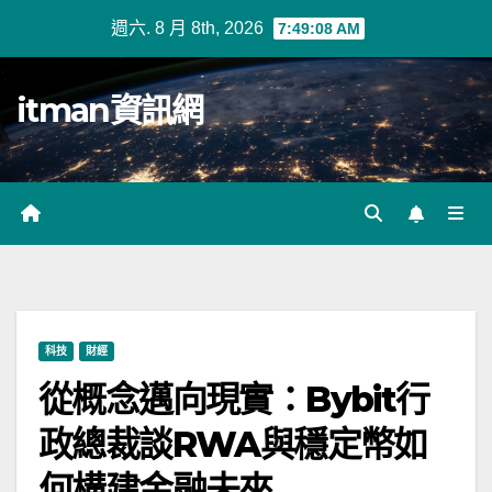
Skip
週六. 8 月 8th, 2026
7:49:09 AM
to
content
itman資訊網
科技
財經
從概念邁向現實：Bybit行
政總裁談RWA與穩定幣如
何構建金融未來