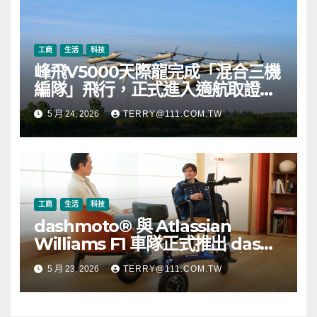
幣
工商
生活
科技
峰飛V5000天際龍完成「混合三機
編隊」飛行，正式進入適航取證階
段
5 月 24, 2026
TERRY@111.COM.TW
工商
生活
科技
dashmoto® 與 Atlassian
Williams F1 車隊正式推出 dash
3 Williams 版高效能電動滑板車
5 月 23, 2026
TERRY@111.COM.TW