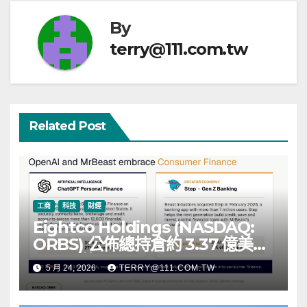
覽
By
terry@111.com.tw
Related Post
工商
科技
財經
Eightco Holdings (NASDAQ:
ORBS) 公佈總持倉約 3.37 億美
元，涵蓋 OpenAI、Beast
5 月 24, 2026
TERRY@111.COM.TW
Industries、超過 11,000 枚以太
幣 (ETH) 及逾 2.83 億枚 WLD 代