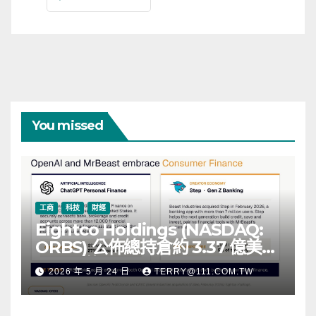
You missed
工商
科技
財經
Eightco Holdings (NASDAQ:
ORBS) 公佈總持倉約 3.37 億美
元，涵蓋 OpenAI、Beast
2026 年 5 月 24 日
TERRY@111.COM.TW
Industries、超過 11,000 枚以太
幣 (ETH) 及逾 2.83 億枚 WLD 代