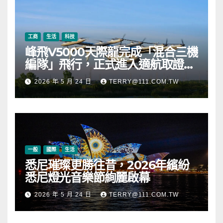
幣
工商
生活
科技
峰飛V5000天際龍完成「混合三機
編隊」飛行，正式進入適航取證階
段
2026 年 5 月 24 日
TERRY@111.COM.TW
一般
國際
生活
悉尼璀璨更勝往昔，2026年繽紛
悉尼燈光音樂節絢麗啟幕
2026 年 5 月 24 日
TERRY@111.COM.TW