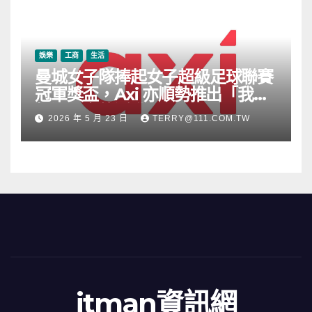
娛樂
工商
生活
曼城女子隊捧起女子超級足球聯賽
冠軍獎盃，Axi 亦順勢推出「我的
根源」宣傳活動
2026 年 5 月 23 日
TERRY@111.COM.TW
itman資訊網