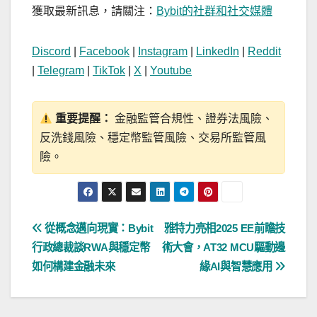
獲取最新訊息，請關注：
Bybit的社群和社交媒體
Discord
|
Facebook
|
Instagram
|
LinkedIn
|
Reddit
|
Telegram
|
TikTok
|
X
|
Youtube
重要提醒：
金融監管合規性、證券法風險、
反洗錢風險、穩定幣監管風險、交易所監管風
險。
文
從概念邁向現實：Bybit
雅特力亮相2025 EE前瞻技
行政總裁談RWA與穩定幣
術大會，AT32 MCU驅動邊
章
如何構建金融未來
緣AI與智慧應用
導