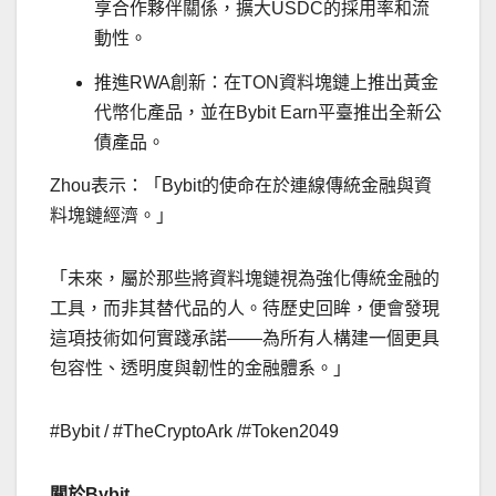
享合作夥伴關係，擴大USDC的採用率和流
動性。
推進RWA創新：在TON資料塊鏈上推出黃金
代幣化產品，並在Bybit Earn平臺推出全新公
債產品。
Zhou表示：「Bybit的使命在於連線傳統金融與資
料塊鏈經濟。」
「未來，屬於那些將資料塊鏈視為強化傳統金融的
工具，而非其替代品的人。待歷史回眸，便會發現
這項技術如何實踐承諾——為所有人構建一個更具
包容性、透明度與韌性的金融體系。」
#Bybit / #TheCryptoArk /#Token2049
關於
Bybit