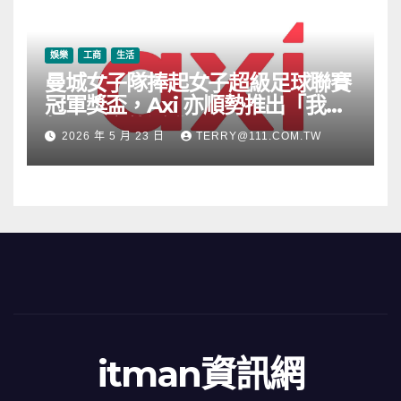
娛樂
工商
生活
曼城女子隊捧起女子超級足球聯賽
冠軍獎盃，Axi 亦順勢推出「我的
根源」宣傳活動
2026 年 5 月 23 日
TERRY@111.COM.TW
itman資訊網