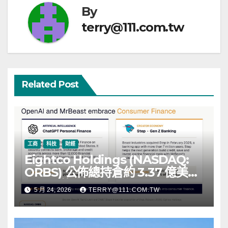
By
terry@111.com.tw
Related Post
工商
科技
財經
Eightco Holdings (NASDAQ:
ORBS) 公佈總持倉約 3.37 億美
元，涵蓋 OpenAI、Beast
5 月 24, 2026
TERRY@111.COM.TW
Industries、超過 11,000 枚以太
幣 (ETH) 及逾 2.83 億枚 WLD 代
幣