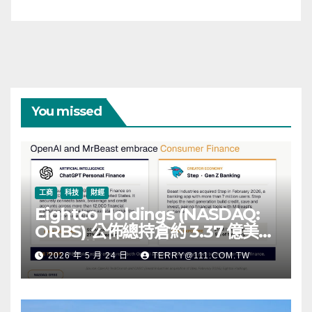
You missed
工商
科技
財經
Eightco Holdings (NASDAQ:
ORBS) 公佈總持倉約 3.37 億美
元，涵蓋 OpenAI、Beast
2026 年 5 月 24 日
TERRY@111.COM.TW
Industries、超過 11,000 枚以太
幣 (ETH) 及逾 2.83 億枚 WLD 代
幣