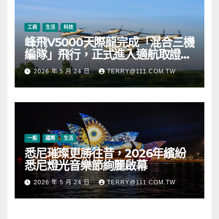
工商
生活
科技
峰飛V5000天際龍完成「混合三機
編隊」飛行，正式進入適航取證階
段
2026 年 5 月 24 日
TERRY@111.COM.TW
一般
國際
生活
悉尼璀璨更勝往昔，2026年繽紛
悉尼燈光音樂節絢麗啟幕
2026 年 5 月 24 日
TERRY@111.COM.TW