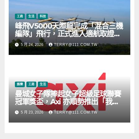
工商
生活
科技
峰飛V5000天際龍完成「混合三機
編隊」飛行，正式進入適航取證階
段
5 月 24, 2026
TERRY@111.COM.TW
娛樂
工商
生活
曼城女子隊捧起女子超級足球聯賽
冠軍獎盃，Axi 亦順勢推出「我的
根源」宣傳活動
5 月 23, 2026
TERRY@111.COM.TW