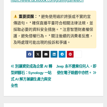
https://www.facebook.com/gravitygametech
重要提醒：
* 避免使用過於誇張或不實的宣
傳語句。 * 確保直播平臺符合相關法律法規，並
採取必要的資料安全措施。 * 注意智慧財產權保
護，避免侵權行為。 * 關注後續的消費者反應，
及時處理可能出現的投訴和爭議。
文
別讓資安成為企業 AI 轉
Jeep 永不遺棄任何人，即
型絆腳石：Synology 一站
使在電子遊戲中亦然。
章
式 AI 解方兼顧生產力與安
導
全性
覽