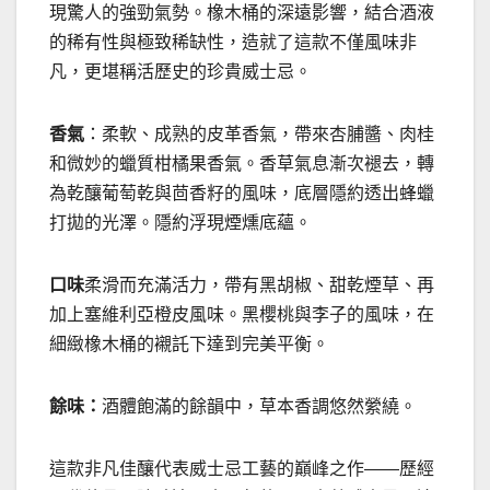
現驚人的強勁氣勢。橡木桶的深遠影響，結合酒液
的稀有性與極致稀缺性，造就了這款不僅風味非
凡，更堪稱活歷史的珍貴威士忌。
香氣
：柔軟、成熟的皮革香氣，帶來杏脯醬、肉桂
和微妙的蠟質柑橘果香氣。香草氣息漸次褪去，轉
為乾釀葡萄乾與茴香籽的風味，底層隱約透出蜂蠟
打拋的光澤。隱約浮現煙燻底蘊。
口味
柔滑而充滿活力，帶有黑胡椒、甜乾煙草、再
加上塞維利亞橙皮風味。黑櫻桃與李子的風味，在
細緻橡木桶的襯託下達到完美平衡。
餘味：
酒體飽滿的餘韻中，草本香調悠然縈繞。
這款非凡佳釀代表威士忌工藝的巔峰之作——歷經