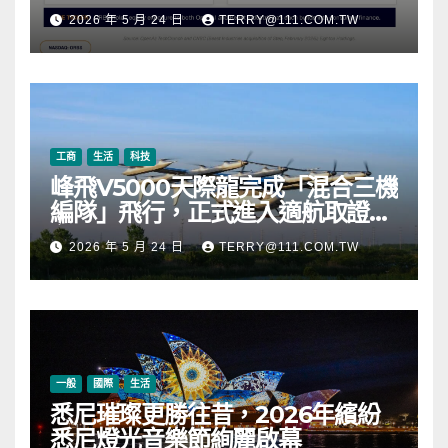
元，涵蓋 OpenAI、Beast
2026 年 5 月 24 日
TERRY@111.COM.TW
Industries、超過 11,000 枚以太
幣 (ETH) 及逾 2.83 億枚 WLD 代
幣
工商
生活
科技
峰飛V5000天際龍完成「混合三機
編隊」飛行，正式進入適航取證階
段
2026 年 5 月 24 日
TERRY@111.COM.TW
一般
國際
生活
悉尼璀璨更勝往昔，2026年繽紛
悉尼燈光音樂節絢麗啟幕