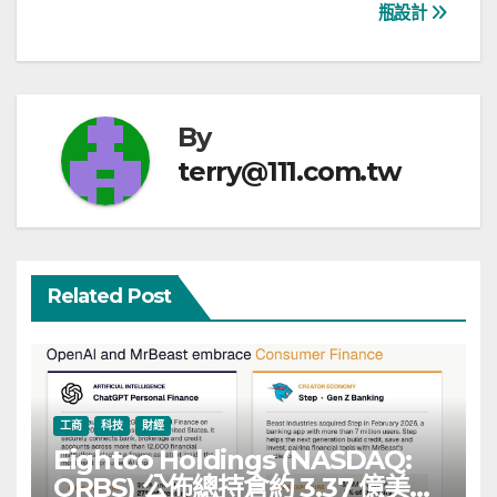
覽
瓶設計
By
terry@111.com.tw
Related Post
工商
科技
財經
Eightco Holdings (NASDAQ:
ORBS) 公佈總持倉約 3.37 億美