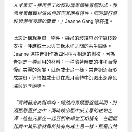
非常重要。採用手工吹製玻璃與鑄造青銅製成，我
思考著每種材質如何展現其固有特性，同時履行盛
裝與保護液體的職責。」
Jeanne Gang
解釋道。
此設計構想為單一物件，懸吊的玻璃容器倚靠枝幹
支撐，呼應威士忌與其橡木桶之間的共生關係。
Jeanne 選擇青銅作為四個相互相連的樹枝，因為
青銅是一種耐用的材料；一種隨著時間的推移而慢
慢而美麗的演變，就像威士忌一樣。當青銅逐漸形
成鏽斑，這恰如威士忌在歲月流轉中沉澱出深邃色
澤與醇厚韻味。
「青銅器身高挺嶙峋，鏽蝕的青銅層盤纏其間，將
酒瓶懸置於空中，同時映出瓶中威士忌的琥珀色
澤。這些元素在一起互相依賴並互相補充，在翩翩
起舞中其形態就像所持有的威士忌一樣，既是自然