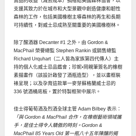
賣品的收益（減去成本）捐贈給美國森林協會，以
支援其致力於在城市和大型景觀中創造健康和韌性
森林的工作，包括美國橡樹主導森林的再生和長期
可持續性，對威士忌成熟至關重要的美國橡樹林。
除了醒酒器 Decanter #1 之外，由 Gordon &
MacPhail 榮譽總監
Stephen Rankin
或銷售總監
Richard Urquhart（二人皆為家族第四代傳人）主
持的個人化威士忌品鑑會；珍妮•岡親筆簽名的橡樹
素描畫作（該設計啟發了酒瓶造型），並以畫框裝
裱呈現；以及孕育這款單一麥芽蘇格蘭威士忌的
336 號酒桶底板，置於特製框架中展示。
佳士得葡萄酒及烈酒全球主管
Adam Bilbey
表示：
「與
Gordon & MacPhail
合作，在橡樹藝術領域攜
手，是佳士得令人驕傲的時刻。Gordon &
MacPhail 85 Years Old
第一瓶八十五年陳釀的揭