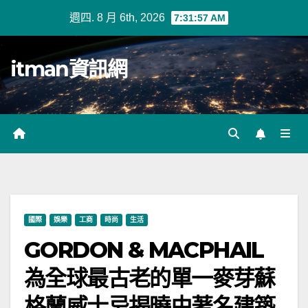
Skip
週四. 8 月 6th, 2026
7:31:58 AM
to
content
itman資訊網
國際
娛樂
工商
時尚
生活
GORDON & MACPHAIL
為全球最古老的單一麥芽蘇
格蘭威士忌揭曉由著名建築