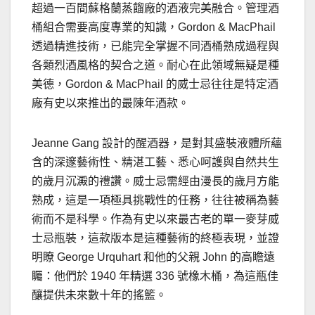
超過一百間蘇格蘭蒸餾廠的酒液完美融合。管理酒
桶組合需要高度專業的知識，Gordon & MacPhail
透過精進技術，已能完全掌握不同酒桶熟成過程與
各類烈酒風格的契合之道。耐心在此領域無疑是種
美德，Gordon & MacPhail 的威士忌往往是特定酒
廠有史以來推出的最陳年酒款。
Jeanne Gang
設計的醒酒器，是對其盛裝液體所蘊
含的深邃藝術性、精湛工藝、悉心呵護與自然共生
的歲月沉澱的禮讚。威士忌需經由漫長的歲月方能
熟成，這是一項極具挑戰性的任務，往往被稱為藝
術而不是科學。作為有史以來最古老的單一麥芽威
士忌瓶裝，這款版本是這種藝術的終極表現，並證
明瞭
George Urquhart
和他的父親 John 的高瞻遠
矚：他們於 1940 年精選 336 號橡木桶，為這瓶佳
釀提供未來數十年的搖籃。