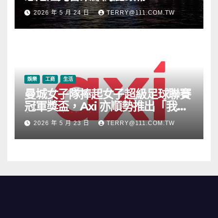
2026 年 5 月 24 日
TERRY@111.COM.TW
娛樂
工商
生活
曼城女子隊捧起女子超級足球聯賽
冠軍獎盃，Axi 亦順勢推出「我的
根源」宣傳活動
2026 年 5 月 23 日
TERRY@111.COM.TW