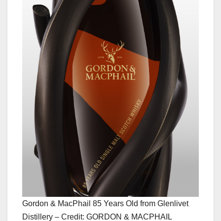
Gordon & MacPhail 85 Years Old from Glenlivet
Distillery – Credit: GORDON & MACPHAIL