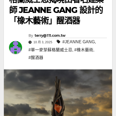
師 JEANNE GANG 設計的
「橡木藝術」醒酒器
By
terry@111.com.tw
#JEANNE GANG
,
10 月 3, 2025
#單一麥芽蘇格蘭威士忌
,
#橡木藝術
,
#醒酒器