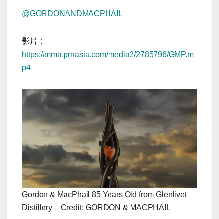
@GORDONANDMACPHAIL
影片：
https://mma.prnasia.com/media2/2785796/GMP.m
p4
Gordon & MacPhail 85 Years Old from Glenlivet
Distillery – Credit: GORDON & MACPHAIL