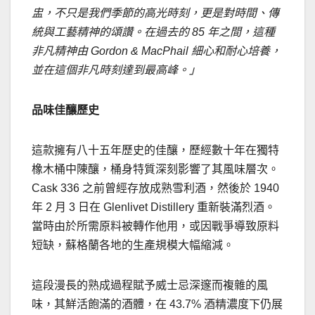
盅，不只是我們季節的高光時刻，更是對時間、傳
統與工藝精神的頌讚。在過去的 85
年之間，這種
非凡精神由 Gordon & MacPhail
細心和耐心培養，
並在這個非凡時刻達到最高峰。」
品味佳釀歷史
這款擁有八十五年歷史的佳釀，歷經數十年在獨特
橡木桶中陳釀，桶身特質深刻影響了其風味層次。
Cask 336 之前曾經存放成熟雪利酒，然後於 1940
年 2 月 3 日在 Glenlivet Distillery 重新裝滿烈酒。
當時由於所需原料被轉作他用，或因戰爭導致原料
短缺，蘇格蘭各地的生產規模大幅縮減。
這段漫長的熟成過程賦予威士忌深邃而複雜的風
味，其鮮活飽滿的酒體，在 43.7% 酒精濃度下仍展