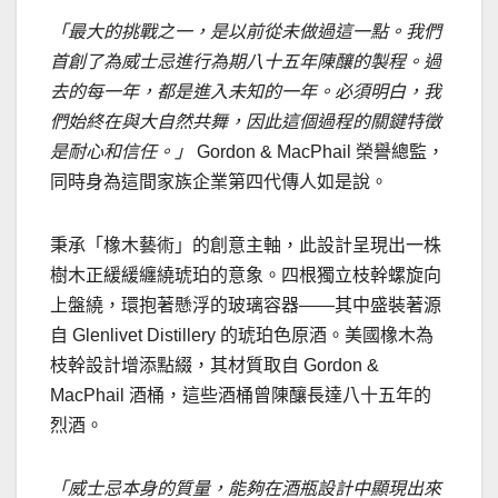
「最大的挑戰之一，是以前從未做過這一點。我們
首創了為威士忌進行為期八十五年陳釀的製程。過
去的每一年，都是進入未知的一年。必須明白，我
們始終在與大自然共舞，因此這個過程的關鍵特徵
是耐心和信任。」
Gordon & MacPhail 榮譽總監，
同時身為這間家族企業第四代傳人如是說。
秉承「橡木藝術」的創意主軸，此設計呈現出一株
樹木正緩緩纏繞琥珀的意象。四根獨立枝幹螺旋向
上盤繞，環抱著懸浮的玻璃容器——其中盛裝著源
自 Glenlivet Distillery 的琥珀色原酒。美國橡木為
枝幹設計增添點綴，其材質取自 Gordon &
MacPhail 酒桶，這些酒桶曾陳釀長達八十五年的
烈酒。
「威士忌本身的質量，能
夠在酒瓶設計中顯現出來