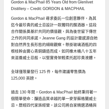
Gordon & MacPhail 85 Years Old from Glenlivet
Distillery – Credit: GORDON & MACPHAIL
Gordon & MacPhail 尋求委託一位創意夥伴，為其
迄今最珍貴的威士忌設計一款獨特的醒酒器。這段
合作關係奠基於共同的價值觀，與為後世留下傳世
之作的共同承諾。Jeanne Gang 的設計靈感源自她
對自然界生長形態的細緻觀察。懸掛玻璃酒瓶的四
根枝幹由實心青銅鑄造而成，如同橡木桶八十五年
來滋養威士忌般，以堅實骨架輕柔托起珍貴液體。
全球僅限量發行 125 件，每件建議零售價為
125,000 英鎊。
過去 130 年間，Gordon & MacPhail 始終秉持著一
個簡單使命：釀造品質卓越的單一麥芽蘇格蘭威士
忌。歷經四代家族經營，該公司將自家精選酒桶與