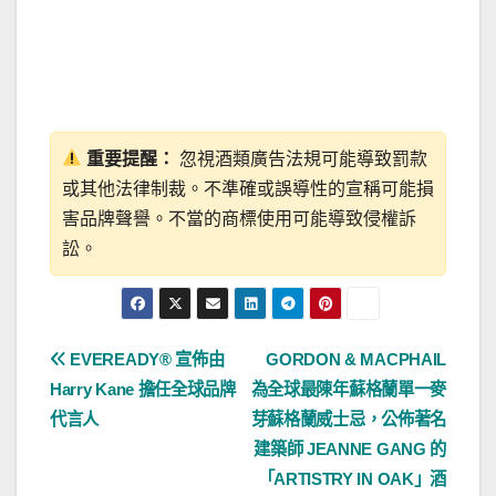
重要提醒：
忽視酒類廣告法規可能導致罰款
或其他法律制裁。不準確或誤導性的宣稱可能損
害品牌聲譽。不當的商標使用可能導致侵權訴
訟。
文
EVEREADY® 宣佈由
GORDON & MACPHAIL
Harry Kane 擔任全球品牌
為全球最陳年蘇格蘭單一麥
章
代言人
芽蘇格蘭威士忌，公佈著名
導
建築師 JEANNE GANG 的
「ARTISTRY IN OAK」酒