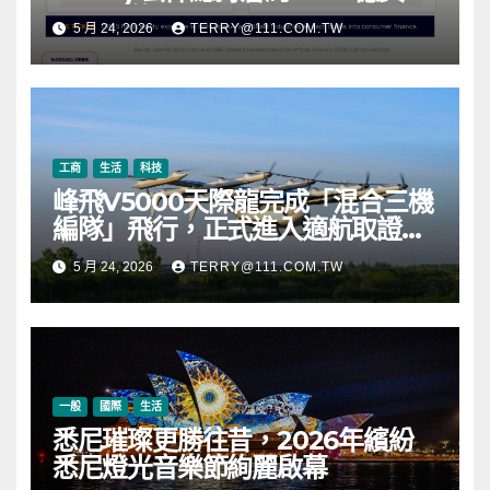
元，涵蓋 OpenAI、Beast
5 月 24, 2026
TERRY@111.COM.TW
Industries、超過 11,000 枚以太
幣 (ETH) 及逾 2.83 億枚 WLD 代
幣
工商
生活
科技
峰飛V5000天際龍完成「混合三機
編隊」飛行，正式進入適航取證階
段
5 月 24, 2026
TERRY@111.COM.TW
一般
國際
生活
悉尼璀璨更勝往昔，2026年繽紛
悉尼燈光音樂節絢麗啟幕