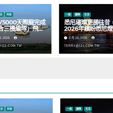
活
科技
一般
國際
生活
V5000天際龍完成
悉尼璀璨更勝往昔
合三機編隊」飛
2026年繽紛悉尼
正式進入適航取證
音樂節絢麗啟幕
4, 2026
5 月 24, 2026
111.COM.TW
TERRY@111.COM.TW
生活
科技
一般
國際
生活