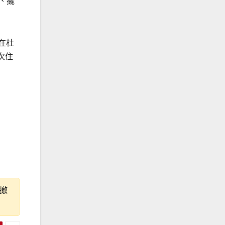
、擺
在杜
次住
撤