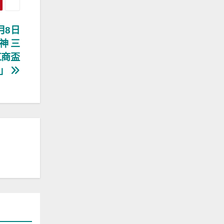
月8日
神 三
工商盃
山」