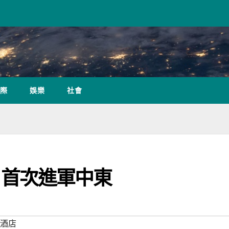
際
娛樂
社會
ls 首次進軍中東
#酒店