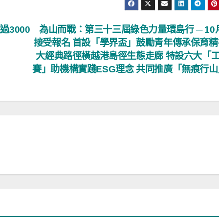
3000
為山而戰：第三十三屆綠色力量環島行 ─ 10
接受報名 首設「學界盃」鼓勵青年傳承保育精
大經典路徑橫越港島徑生態走廊 特設六大「
賽」助機構實踐ESG理念 共同推廣「無痕行