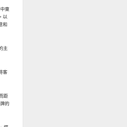
至中東
，以
意和
酋的主
待客
程，而距
品牌的