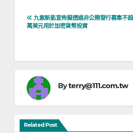
文
九紫新能宣佈擬透過非公開發行募集不超過
萬美元用於加密貨幣投資
章
導
覽
By
terry@111.com.tw
Related Post