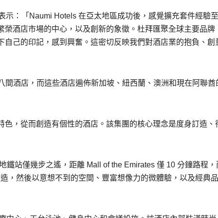
表示：「Naumi Hotels 在亞太地區成功後，感覺擴充套件經驗
繁榮酒店市場的中心，以及創新的象徵。杜拜匯聚全球主要品牌
下自己的印記，感到興奮。這密切反映我們對酒店業的抱負、創
立，現在擁有八間酒店，而這些酒店遍佈新加坡、紐西蘭、澳洲和現在阿聯
特色，從而創造有個性的酒店。該集團的核心理念是度身訂造、
y Metro 地鐵站僅幾步之遙，距離 Mall of the Emirates 僅 10 分鐘路
即將進行改造，然後以意想不到的空間、豐富想像力的微體驗，以及經典