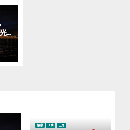
，
燈光
娛樂
工商
生活