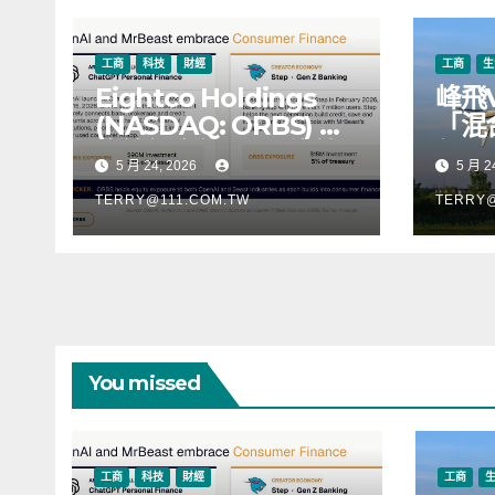
工商
科技
財經
工商
生
Eightco Holdings
峰飛
(NASDAQ: ORBS) 公
「混
佈總持倉約 3.37 億美
行，
5 月 24, 2026
5 月 2
元，涵蓋 OpenAI、
階段
Beast Industries、超
TERRY@111.COM.TW
TERRY@
過 11,000 枚以太幣
(ETH) 及逾 2.83 億枚
WLD 代幣
You missed
工商
科技
財經
工商