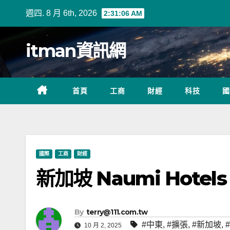
Skip
週四. 8 月 6th, 2026
2:31:07 AM
to
content
itman資訊網
首頁
工商
財經
科技
國
國際
工商
財經
新加坡 Naumi Hote
By
terry@111.com.tw
#中東
,
#擴張
,
#新加坡
,
10 月 2, 2025