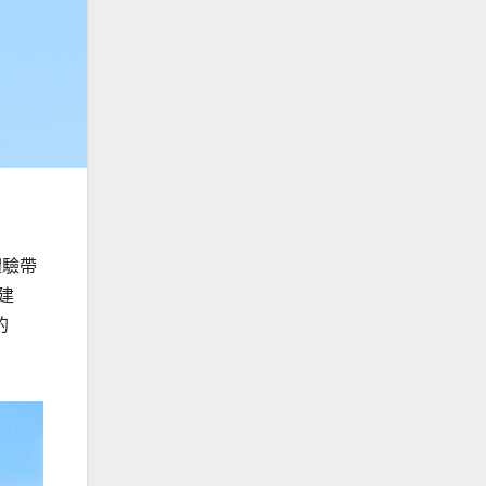
體驗帶
的建
的