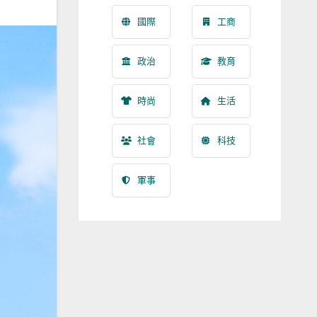
國際
工商
政治
教育
時尚
生活
社會
科技
軍事