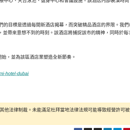
個水療中心、天台泳池、健身中心和會議設施。該酒店內部裝潢時尚
們的目標是透過每間新酒店揭幕，而突破精品酒店的界限。我們
，並帶來意想不到的時刻。該酒店將捕捉該市的精神，同時於每
張策略的開始，並為該區酒店業塑造全新節奏。
i-hotel-dubai
其他法律制裁。未能滿足杜拜當地法律法規可能導致經營許可被