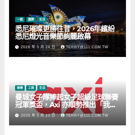
一般
國際
生活
悉尼璀璨更勝往昔，2026年繽紛
悉尼燈光音樂節絢麗啟幕
2026 年 5 月 24 日
TERRY@111.COM.TW
娛樂
工商
生活
曼城女子隊捧起女子超級足球聯賽
冠軍獎盃，Axi 亦順勢推出「我的
根源」宣傳活動
2026 年 5 月 23 日
TERRY@111.COM.TW