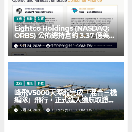
工商
科技
財經
Eightco Holdings (NASDAQ:
ORBS) 公佈總持倉約 3.37 億美
元，涵蓋 OpenAI、Beast
5 月 24, 2026
TERRY@111.COM.TW
Industries、超過 11,000 枚以太
幣 (ETH) 及逾 2.83 億枚 WLD 代
幣
工商
生活
科技
峰飛V5000天際龍完成「混合三機
編隊」飛行，正式進入適航取證階
段
5 月 24, 2026
TERRY@111.COM.TW