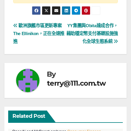
文
歐洲旗艦市區更新專案
YY集團與Obita達成合作，
The Ellinikon，正在全速推
藉助穩定幣支付基礎設施強
章
進
化全球生態系統
導
覽
By
terry@111.com.tw
Related Post