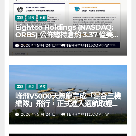
工商
科技
財經
Eightco Holdings (NASDAQ:
ORBS) 公佈總持倉約 3.37 億美
元，涵蓋 OpenAI、Beast
2026 年 5 月 24 日
TERRY@111.COM.TW
Industries、超過 11,000 枚以太
幣 (ETH) 及逾 2.83 億枚 WLD 代
幣
工商
生活
科技
峰飛V5000天際龍完成「混合三機
編隊」飛行，正式進入適航取證階
段
2026 年 5 月 24 日
TERRY@111.COM.TW