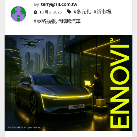
By
terry@111.com.tw
#多元化
,
#新市場
,
10 月 2, 2025
#策略擴張
,
#超越汽車