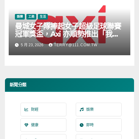
娛樂
工商
生活
曼城女子隊捧起女子超級足球聯賽
冠軍獎盃，Axi 亦順勢推出「我的
根源」宣傳活動
5 月 23, 2026
TERRY@111.COM.TW
新聞分類
財經
娛樂
健康
即時