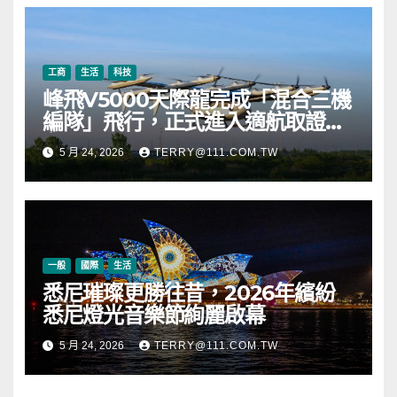
幣
工商
生活
科技
峰飛V5000天際龍完成「混合三機
編隊」飛行，正式進入適航取證階
段
5 月 24, 2026
TERRY@111.COM.TW
一般
國際
生活
悉尼璀璨更勝往昔，2026年繽紛
悉尼燈光音樂節絢麗啟幕
5 月 24, 2026
TERRY@111.COM.TW