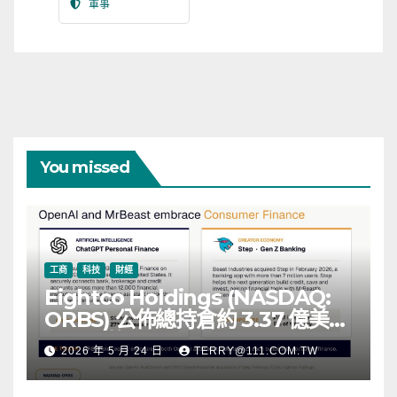
軍事
You missed
工商
科技
財經
Eightco Holdings (NASDAQ:
ORBS) 公佈總持倉約 3.37 億美
元，涵蓋 OpenAI、Beast
2026 年 5 月 24 日
TERRY@111.COM.TW
Industries、超過 11,000 枚以太
幣 (ETH) 及逾 2.83 億枚 WLD 代