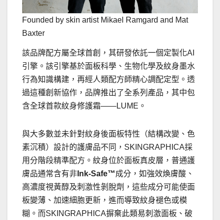
Founded by skin artist Mikael Ramgard and Mat
Baxter
該品牌配方屬全球首創，其研發依託一個定製化AI
引擎。該引擎基於面板科學、生物化學及紋身墨水
行為知識構建，再經人類配方師精心調配定型。透
過這種創新協作，品牌推出了全系列產品，其中包
含全球首款紋身修護霜——LUME。
與大多數並未針對紋身後面板特性（結構改變、色
素沉積）設計的護膚品不同，SKINGRAPHICA採
用分階段精準配方。紋身位於面板真皮層，普通護
膚品通常含有非
Ink-Safe™
成分，如強效煥膚酸、
高濃度視黃醇及刺激性剝脫劑，這些成分可能使面
板變薄、加速細胞更新，進而導致紋身褪色或模
糊。而SKINGRAPHICA摒棄此類易刺激面板、破