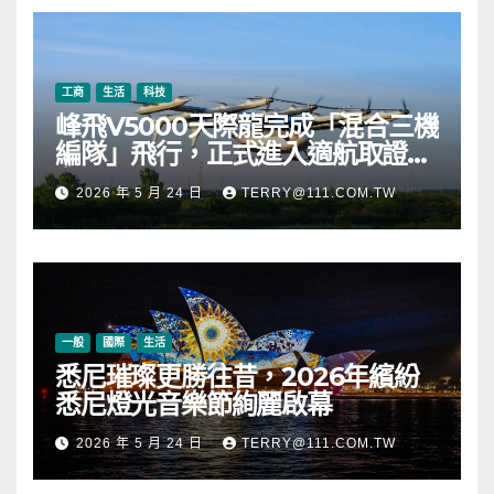
幣
工商
生活
科技
峰飛V5000天際龍完成「混合三機
編隊」飛行，正式進入適航取證階
段
2026 年 5 月 24 日
TERRY@111.COM.TW
一般
國際
生活
悉尼璀璨更勝往昔，2026年繽紛
悉尼燈光音樂節絢麗啟幕
2026 年 5 月 24 日
TERRY@111.COM.TW