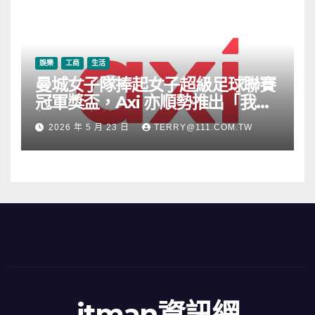
娛樂
工商
生活
曼城女子隊捧起女子超級足球聯賽
冠軍獎盃，Axi 亦順勢推出「我的
根源」宣傳活動
2026 年 5 月 23 日
TERRY@111.COM.TW
itman資訊網