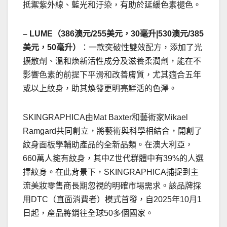
抵禦紫外線、藍光和汙染，有助於延緩色素褪色。
– LUME（386澳元/255美元，30毫升|530澳元/385
美元，50毫升）
：一款突破性雙效配方，添加了光
擴散劑、溫和煥新活性成分及滋養柔潤劑，能在不
影響色素的前提下平滑和改善膚質，尤其適合五年
或以上紋身，助其煥發更明亮鮮活的色澤。
SKINGRAPHICA由Mat Baxter和藝術家Mikael
Ramgard共同創立，將藝術與科學相結合，開創了
紋身面板學輔助產品的全新品類。在澳大利亞，
660萬人擁有紋身，其中Z世代群體中有39%的人選
擇紋身。在此背景下，SKINGRAPHICA捕捉到主
流美妝零售商長期忽視的明確市場需求。該品牌採
用DTC（直面消費者）模式首發，自2025年10月1
日起，產品將銷往全球50多個國家。