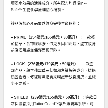
壞墨水效果的活性成分，所有配方均遵循Ink-
Safe™生物化學原理精心研製。
該品牌核心產品覆蓋紋身完整生命週期：
– PRIME（254澳元/165美元，30毫升）
：一款輕
盈精華，含神經醯胺、依克多因和泛醇，能在紋身
前滋潤肌膚並保護面板屏障。
– LOCK（276澳元/179美元，50毫升）
：一款面
霜產品，蘊含積雪草三萜類和角鯊烷等成分，透過
穩固色素、修復屏障脂質來呵護新紋身肌膚，並減
少不適感。
– SHIELD（239澳元/155美元，50毫升）
：這款日
常保濕霜採用TattooGuard™紫外線防禦系統，可