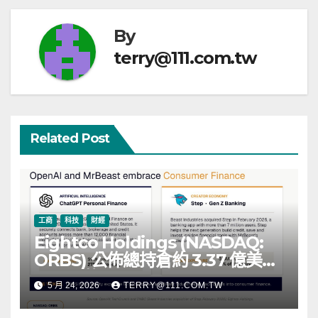
覽
By
terry@111.com.tw
Related Post
工商
科技
財經
Eightco Holdings (NASDAQ:
ORBS) 公佈總持倉約 3.37 億美
元，涵蓋 OpenAI、Beast
5 月 24, 2026
TERRY@111.COM.TW
Industries、超過 11,000 枚以太
幣 (ETH) 及逾 2.83 億枚 WLD 代