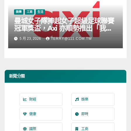
娛樂
工商
生活
曼城女子隊捧起女子超級足球聯賽
冠軍獎盃，Axi 亦順勢推出「我的
根源」宣傳活動
5 月 23, 2026
TERRY@111.COM.TW
新聞分類
財經
娛樂
健康
即時
國際
工商