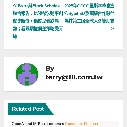
文
Bybit與Block Scholes
2025年CCCC里斯本峰會宣
聯合報告：比特幣波動率創
佈Bybit EU及頂級合作夥伴
章
歷史新低，偏度呈看跌態
為其第三屆全球大會贊助商
導
勢；看跌期權價差策略受青
睞
覽
By
terry@111.com.tw
Related Post