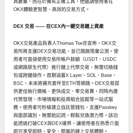
具數量，而在於擁有正確工具，他邀請使用者在
OKX體驗更智慧、高效的交易方式。
DEX
交易
——
在
CEX
內一鍵交易鏈上資產
OKX交易產品負責人Thomas Tse亦宣佈，OKX交
易所將支援DEX交易功能，並已開啟限量公測。使
用者可直接使用交易所帳戶餘額（USDT、USDC
或網路原生代幣）進行鏈上代幣交易，無需切換錢
包或跨鏈操作。首期涵蓋X Layer、SOL、Base、
BSC，未來將擴充套件至ETH等網路。DEX交易提
供更佳執行價格、更快成交、零交易費，同時內建
代幣發現、市場情報和投資組合追蹤等一站式服
務。使用者可秒級建立自託管錢包，支援Passkey
與面部識別，無需助記詞，輕鬆兌換潛力幣。該功
能透過打破CEX與DEX邊界，讓使用者在熟悉介面
即可享受即時、安全、簡單的鏈上交易體驗。