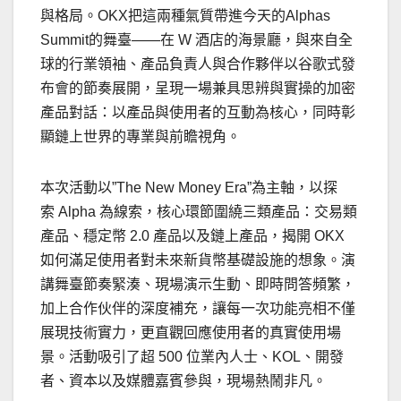
與格局。OKX把這兩種氣質帶進今天的Alphas
Summit的舞臺——在 W 酒店的海景廳，與來自全
球的行業領袖、產品負責人與合作夥伴以谷歌式發
布會的節奏展開，呈現一場兼具思辨與實操的加密
產品對話：以產品與使用者的互動為核心，同時彰
顯鏈上世界的專業與前瞻視角。
本次活動以”The New Money Era”為主軸，以探
索 Alpha 為線索，核心環節圍繞三類產品：交易類
產品、穩定幣 2.0 產品以及鏈上產品，揭開 OKX
如何滿足使用者對未來新貨幣基礎設施的想象。演
講舞臺節奏緊湊、現場演示生動、即時問答頻繁，
加上合作伙伴的深度補充，讓每一次功能亮相不僅
展現技術實力，更直觀回應使用者的真實使用場
景。活動吸引了超 500 位業內人士、KOL、開發
者、資本以及媒體嘉賓參與，現場熱鬧非凡。