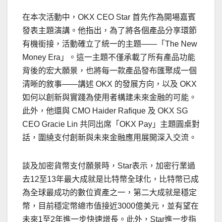
在本次活動中，OKX CEO Star 首先作為開場嘉賓
發表主題演講。他指出，為了將各個產品分享環節
有機銜接，活動確立了統一的主題——「The New
Money Era」。這一主題不僅承載了所有產品功能
背後的宏大願景，也將每一款產品發布匯聚成一個
清晰的敘事——講述 OKX 的發展方向，以及 OKX
如何以創新與實踐為使用者構建未來金融的可能。
此外，他還與 CMO Haider Rafique 及 OKX SG
CEO
Gracie Lin
共同出席「OKX Pay」主題圓桌對
話，圍繞支付創新與未來金融應用展開深入交流。
談及加密貨幣支付願景時，Star表示，加密行業過
去12至13年最大成就是比特幣全球化，比特幣已成
為全球最成功的數位資產之一，第二大成就是穩定
幣，目前穩定幣總市值接近3000億美元，並有望在
未來1至2年進一步快速增長。此外，Star進一步指