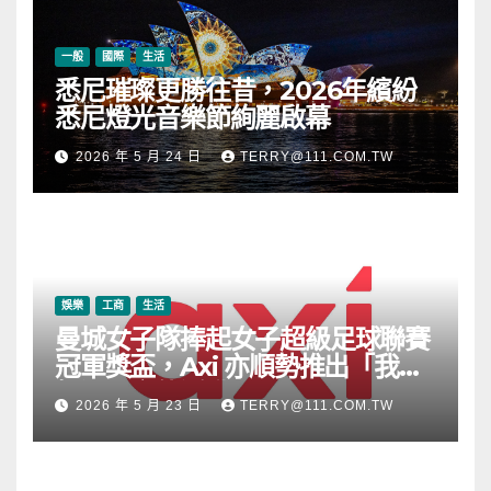
一般
國際
生活
悉尼璀璨更勝往昔，2026年繽紛
悉尼燈光音樂節絢麗啟幕
2026 年 5 月 24 日
TERRY@111.COM.TW
娛樂
工商
生活
曼城女子隊捧起女子超級足球聯賽
冠軍獎盃，Axi 亦順勢推出「我的
根源」宣傳活動
2026 年 5 月 23 日
TERRY@111.COM.TW