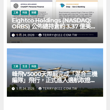
工商
科技
財經
Eightco Holdings (NASDAQ:
ORBS) 公佈總持倉約 3.37 億美
元，涵蓋 OpenAI、Beast
5 月 24, 2026
TERRY@111.COM.TW
Industries、超過 11,000 枚以太
幣 (ETH) 及逾 2.83 億枚 WLD 代
幣
工商
生活
科技
峰飛V5000天際龍完成「混合三機
編隊」飛行，正式進入適航取證階
段
5 月 24, 2026
TERRY@111.COM.TW