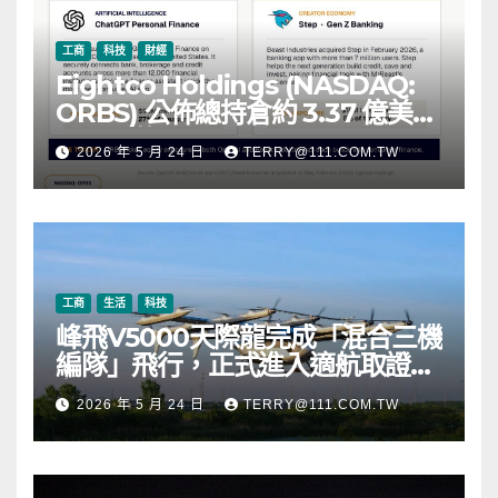
工商
科技
財經
Eightco Holdings (NASDAQ:
ORBS) 公佈總持倉約 3.37 億美
元，涵蓋 OpenAI、Beast
2026 年 5 月 24 日
TERRY@111.COM.TW
Industries、超過 11,000 枚以太
幣 (ETH) 及逾 2.83 億枚 WLD 代
幣
工商
生活
科技
峰飛V5000天際龍完成「混合三機
編隊」飛行，正式進入適航取證階
段
2026 年 5 月 24 日
TERRY@111.COM.TW