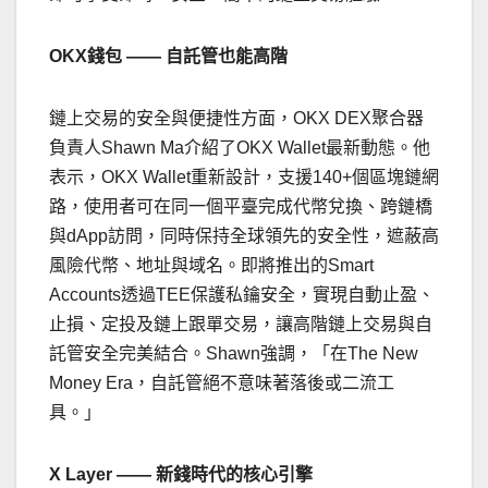
OKX
錢包
——
自託管也能高階
鏈上交易的安全與便捷性方面，OKX DEX聚合器
負責人Shawn Ma介紹了OKX Wallet最新動態。他
表示，OKX Wallet重新設計，支援140+個區塊鏈網
路，使用者可在同一個平臺完成代幣兌換、跨鏈橋
與dApp訪問，同時保持全球領先的安全性，遮蔽高
風險代幣、地址與域名。即將推出的Smart
Accounts透過TEE保護私鑰安全，實現自動止盈、
止損、定投及鏈上跟單交易，讓高階鏈上交易與自
託管安全完美結合。Shawn強調，「在The New
Money Era，自託管絕不意味著落後或二流工
具。」
X Layer ——
新錢時代的核心引擎